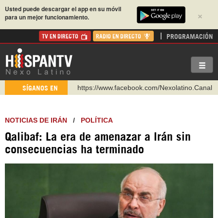
Usted puede descargar el app en su móvil
×
para un mejor funcionamiento.
PROGRAMACIÓN
TV EN DIRECTO
RADIO EN DIRECTO
https://www.facebook.com/Nexolatino.Canal
SÍGANOS EN
https://www.youtube.com/@nexo_latino
http://twitter.com/nexo_latino
NOTICIAS DE IRÁN
/
POLÍTICA
https://t.me/hispantvcanal
Qalibaf: La era de amenazar a Irán sin
https://urmedium.com/c/hispantv
consecuencias ha terminado
WhatsApp y Viber: +98 921 79 29 404
Instagram como: hispan_tv