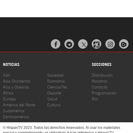



NOTICIAS
SECCIONES
Irán
Sociedad
Distribución
Asia Occidental
Economía
Nosotros
Asia y Oceanía
Ciencia/Tec
Contacto
África
Deporte
Programación
Europa
Salud
Rss
América del Norte
Cultura
Sudamérica
Centroamérica
© HispanTV 2023. Todos los derechos reservados. Al usar los materiales
parcial o completamente, es obligatorio hacer referencia a HispanTV