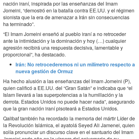
nación iraní, inspirada por las enseñanzas del Imam
Jomeini, “demostró en la batalla contra EE.UU. y el régimen
sionista que la era de amenazar a Irán sin consecuencias
ha terminado”.
“El Imam Jomeini enseñó al pueblo iraní a no retroceder
ante la intimidación y la dominación y hoy (…) cualquier
agresión recibirá una respuesta decisiva, lamentable y
proporcional”, ha destacado.
Irán: No retrocederemos ni un milímetro respecto a
nueva gestión de Ormuz
Ha hecho alusión a las enseñanzas del Imam Jomeini (P),
quien calificó a EE.UU. del “Gran Satán” e indicaba que “el
Islam llevará a las superpotencias a la humillación y la
derrota. Estados Unidos no puede hacer nada”, asegurando
que la gran nación iraní pisoteará a Estados Unidos.
Qalibaf también ha recordado la memoria del mártir Líder de
la Revolución Islámica, el ayatolá Seyed Ali Jamenei, quien
solía pronunciar un discurso clave en el santuario del Imam
Jomeini cada año en la víspera del aniversario de su