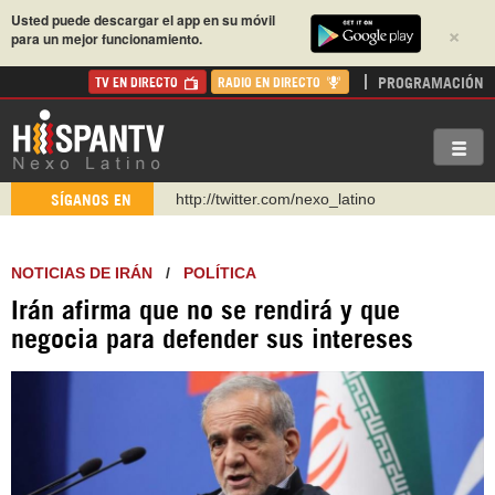
Usted puede descargar el app en su móvil
×
para un mejor funcionamiento.
PROGRAMACIÓN
TV EN DIRECTO
RADIO EN DIRECTO
http://twitter.com/nexo_latino
SÍGANOS EN
https://t.me/hispantvcanal
https://urmedium.com/c/hispantv
NOTICIAS DE IRÁN
/
POLÍTICA
WhatsApp y Viber: +98 921 79 29 404
Irán afirma que no se rendirá y que
Instagram como: hispan_tv
negocia para defender sus intereses
https://www.facebook.com/Nexolatino.Canal
https://www.youtube.com/@nexo_latino