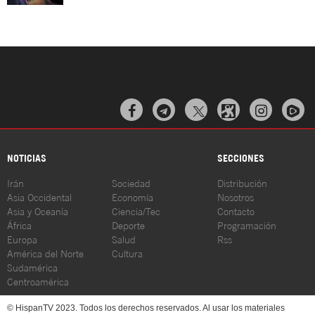



NOTICIAS
SECCIONES
Irán
Sociedad
Distribución
Asia Occidental
Economía
Nosotros
Asia y Oceanía
Ciencia/Tec
Contacto
África
Deporte
Programación
Europa
Salud
Rss
América del Norte
Cultura
Sudamérica
Centroamérica
© HispanTV 2023. Todos los derechos reservados. Al usar los materiales