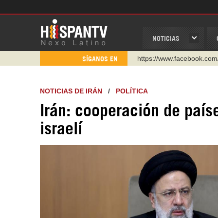
NOTICIAS
https://www.facebook.com
SÍGANOS EN
https://www.youtube.com/
http://twitter.com/nexo_lat
https://t.me/hispantvcanal
NOTICIAS DE IRÁN
/
POLÍTICA
https://urmedium.com/c/h
Irán: cooperación de país
WhatsApp y Viber: +98 92
israelí
Instagram como: hispan_t