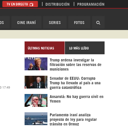
TV EN DIRECTO
DISTRIBUCIÓN
PROGRAMACIÓN
HispanTV
OS
CINE IRANÍ
SERIES
FOTOS
ÚLTIMAS NOTICIAS
LO MÁS LEÍDO
Trump ordena investigar la
filtración sobre las reservas de
municiones
Senador de EEUU: Corrupto
Trump ha llevado al país a una
23 17:49
guerra catastrófica
Ansarolá: No hay guerra civil en
Yemen
Parlamento iraní analiza
proyecto de ley para regular
tránsito en Ormuz