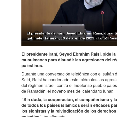
El presidente de Irán, Seyed Ebrahim Raisi, duran
gabinete, Teherán, 19 de abril de 2023. (Foto: Presi
El presidente iraní, Seyed Ebrahim Raisi, pide l
musulmanes para disuadir las agresiones del rég
palestinos.
Durante una conversación telefónica con el sultán 
Said, Raisi ha condenado este miércoles las agres
del régimen israelí contra el indefenso pueblo pale
de Ramadán, el noveno mes del calendario lunar.
“Sin duda, la cooperación, el compañerismo y l
de todos los países islámicos serán eficaces par
los sionistas y la reivindicación de los derechos
palestina”
, ha afirmado.