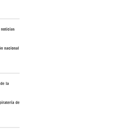
Irán pide “tolerancia cero” ante ataques
 noticias
contra instalaciones nucleares | Detrás de
la Razón
ión nacional
 de la
¿Cómo será el Golfo Pérsico sin EEUU?
piratería de