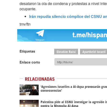
desataron la ola de condena y protestas a nivel int
ocupante.
Irán repudia silencio cómplice del CSNU an
tmv/ftn
Etiquetas
Ebrahim Raisi
Apartheid Israelí
Enlace corto
RELACIONADAS
‘Agresiones israelíes a Al-Aqsa provocarán gra
consecuencias’
Palestina pide al CSNU investigar la agresión i
contra la Mezquita Al-Aqsa