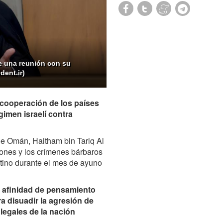
te una reunión con su
dent.ir)
a cooperación de los países
imen israelí contra
de Omán, Haitham bin Tariq Al
iones y los crímenes bárbaros
stino durante el mes de ayuno
a afinidad de pensamiento
a disuadir la agresión de
 legales de la nación