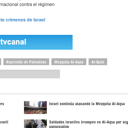
ernacional contra el régimen
te crímenes de Israel
Represión de Palestinos
Mezquita Al-Aqsa
Al-Quds
ves
Israel continúa atacando la Mezquita Al-Aqsa
sraelí
Soldados israelíes irrumpen en Al-Aqsa por se
consecutivo