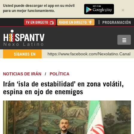
Usted puede descargar el app en su móvil
×
para un mejor funcionamiento.
PROGRAMACIÓN
TV EN DIRECTO
RADIO EN DIRECTO
https://www.facebook.com/Nexolatino.Canal
SÍGANOS EN
https://www.youtube.com/@nexo_latino
http://twitter.com/nexo_latino
NOTICIAS DE IRÁN
/
POLÍTICA
https://t.me/hispantvcanal
Irán ‘isla de estabilidad’ en zona volátil,
https://urmedium.com/c/hispantv
espina en ojo de enemigos
WhatsApp y Viber: +98 921 79 29 404
Instagram como: hispan_tv