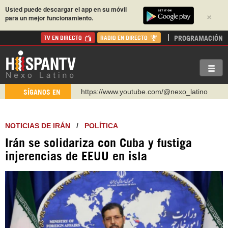
Usted puede descargar el app en su móvil
×
para un mejor funcionamiento.
PROGRAMACIÓN
TV EN DIRECTO
RADIO EN DIRECTO
https://www.youtube.com/@nexo_latino
SÍGANOS EN
http://twitter.com/nexo_latino
https://t.me/hispantvcanal
NOTICIAS DE IRÁN
/
POLÍTICA
https://urmedium.com/c/hispantv
Irán se solidariza con Cuba y fustiga
WhatsApp y Viber: +98 921 79 29 404
injerencias de EEUU en isla
Instagram como: hispan_tv
https://www.facebook.com/Nexolatino.Canal