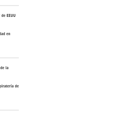
r de EEUU
Irán pide “tolerancia cero” ante ataques
contra instalaciones nucleares | Detrás de
dad en
la Razón
 de la
piratería de
“Cobarde crimen de guerra”: Irán denuncia
ataque de EEUU a su hospital infantil |
Detrás de la Razón