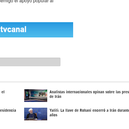
nemigo el apoyo popular al
 el
Analistas internacionales opinan sobre las pre
de Irán
residencia
Yalili: La llave de Rohani encerró a Irán duran
años