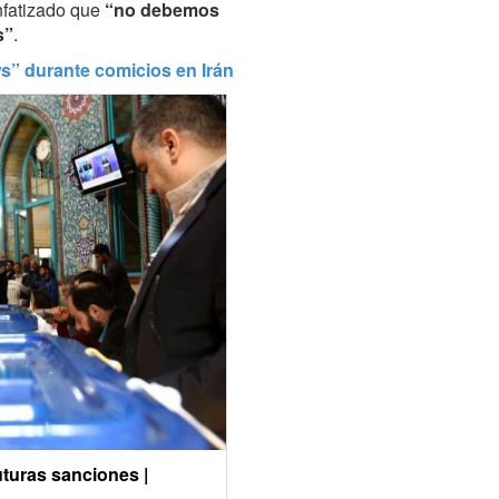
enfatizado que
“no debemos
s”
.
s” durante comicios en Irán
uturas sanciones |