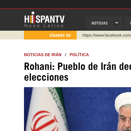
NOTICIAS
https://www.facebook.com
SÍGANOS EN
https://www.youtube.com/
http://twitter.com/nexo_lat
NOTICIAS DE IRÁN
/
POLÍTICA
https://t.me/hispantvcanal
Rohani: Pueblo de Irán d
https://urmedium.com/c/h
elecciones
WhatsApp y Viber: +98 92
Instagram como: hispan_t