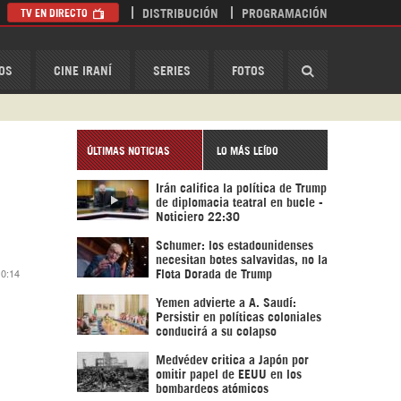
TV EN DIRECTO
DISTRIBUCIÓN
PROGRAMACIÓN
HispanTV
OS
CINE IRANÍ
SERIES
FOTOS
ÚLTIMAS NOTICIAS
LO MÁS LEÍDO
Irán califica la política de Trump
de diplomacia teatral en bucle -
Noticiero 22:30
Schumer: los estadounidenses
necesitan botes salvavidas, no la
10:14
Flota Dorada de Trump
Yemen advierte a A. Saudí:
Persistir en políticas coloniales
conducirá a su colapso
Medvédev critica a Japón por
omitir papel de EEUU en los
bombardeos atómicos