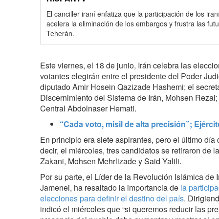
El canciller iraní enfatiza que la participación de los ira
acelera la eliminación de los embargos y frustra las fut
Teherán.
Este viernes, el 18 de junio, Irán celebra las elecc
votantes elegirán entre el presidente del Poder Judi
diputado Amir Hosein Qazizade Hashemi; el secret
Discernimiento del Sistema de Irán, Mohsen Rezai;
Central Abdolnaser Hemati.
“Cada voto, misil de alta precisión”; Ejérci
En principio era siete aspirantes, pero el último día
decir, el miércoles, tres candidatos se retiraron de l
Zakani, Mohsen Mehrlizade y Said Yalili.
Por su parte, el Líder de la Revolución Islámica de I
Jamenei, ha resaltado la importancia de
la particip
elecciones para definir el destino del país
. Dirigien
indicó el miércoles que “si queremos reducir las pr