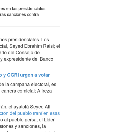
níes en las presidenciales
uras sanciones contra
iones presidenciales. Los
cial, Seyed Ebrahim Raisi; el
ario del Consejo de
 y expresidente del Banco
to y CGRI urgen a votar
 de la campaña electoral, es
a carrera comicial: Alireza
rán, el ayatolá Seyed Ali
ación del pueblo iraní en esas
do al pueblo persa, el Líder
esiones y sanciones, la