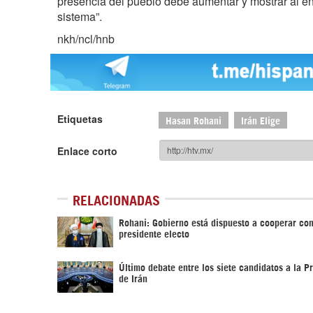
presencia del pueblo debe aumentar y mostrar al e
sistema”.
nkh/ncl/hnb
Etiquetas
Hasan Rohani
Irán Elige
Enlace corto
RELACIONADAS
Rohani: Gobierno está dispuesto a cooperar con
presidente electo
Último debate entre los siete candidatos a la P
de Irán