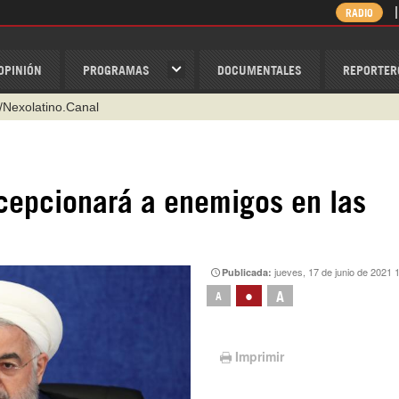
RADIO
OPINIÓN
PROGRAMAS
DOCUMENTALES
REPORTER
/Nexolatino.Canal
@nexo_latino
ino
ecepcionará a enemigos en las
ispantv
1 79 29 404
v
jueves, 17 de junio de 2021 
Publicada:
•
A
A
Imprimir