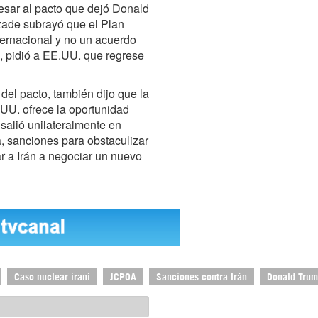
esar al pacto que dejó Donald
zade subrayó que el Plan
ternacional y no un acuerdo
, pidió a EE.UU. que regrese
del pacto, también dijo que la
.UU. ofrece la oportunidad
 salió unilateralmente en
, sanciones para obstaculizar
r a Irán a negociar un nuevo
Caso nuclear iraní
JCPOA
Sanciones contra Irán
Donald Tru