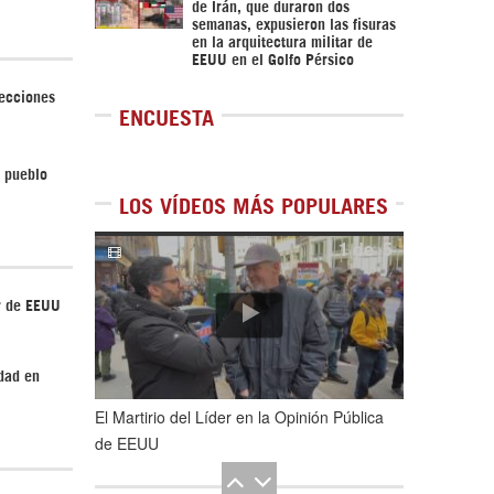
de Irán, que duraron dos
semanas, expusieron las fisuras
en la arquitectura militar de
EEUU en el Golfo Pérsico
lecciones
ENCUESTA
l pueblo
LOS VÍDEOS MÁS POPULARES
1
de
5
r de EEUU
dad en
El Martirio del Líder en la Opinión Pública
de EEUU