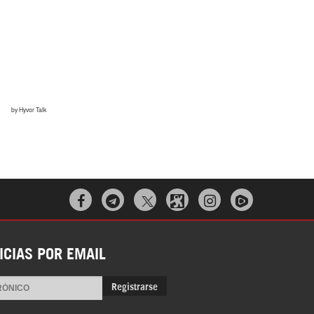
Irán pide “tolerancia cero” ante ataques
contra instalaciones nucleares | Detrás de
la Razón



“Cobarde crimen de guerra”: Irán denuncia
ataque de EEUU a su hospital infantil |
ICIAS POR EMAIL
Detrás de la Razón
Registrarse