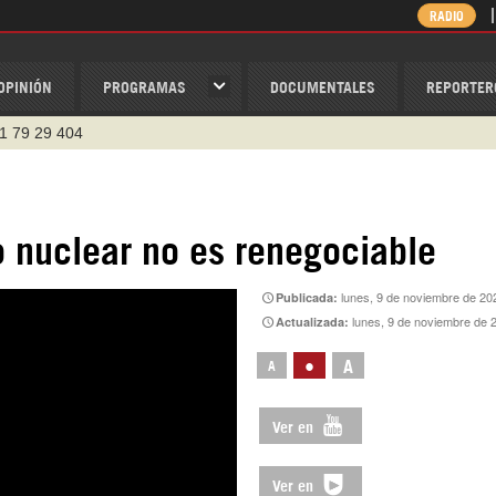
RADIO
OPINIÓN
PROGRAMAS
DOCUMENTALES
REPORTER
1 79 29 404
v
/Nexolatino.Canal
@nexo_latino
o nuclear no es renegociable
ino
lunes, 9 de noviembre de 20
Publicada:
lunes, 9 de noviembre de 
Actualizada:
ispantv
•
A
A
Ver en
Ver en