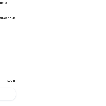
 de la
piratería de
El Hombre eterno | Parte 2
CGRI de Irán asesta duros golpes a EEUU
con ataque simultáneo en Asia Occidental |
Detrás de la Razón