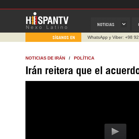
NOTICIAS
WhatsApp y Viber: +98 92
SÍGANOS EN
Instagram como: hispan_t
https://www.facebook.com
NOTICIAS DE IRÁN
/
POLÍTICA
https://www.youtube.com/
Irán reitera que el acuerd
http://twitter.com/nexo_lat
https://t.me/hispantvcanal
https://urmedium.com/c/h