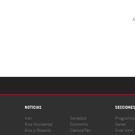
NOTICIAS
SECCIONE
Irán
Sociedad
Programas
Asia Occidental
Economía
Series
Asia y Oceanía
Ciencia/Tec
Cine Iraní