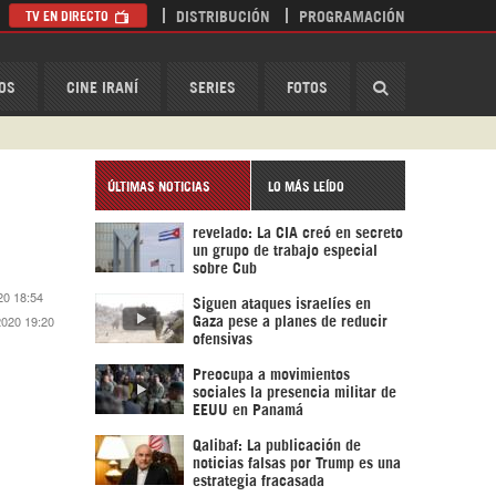
TV EN DIRECTO
DISTRIBUCIÓN
PROGRAMACIÓN
HispanTV
OS
CINE IRANÍ
SERIES
FOTOS
ÚLTIMAS NOTICIAS
LO MÁS LEÍDO
revelado: La CIA creó en secreto
un grupo de trabajo especial
sobre Cub
20 18:54
Siguen ataques israelíes en
2020 19:20
Gaza pese a planes de reducir
ofensivas
Preocupa a movimientos
sociales la presencia militar de
EEUU en Panamá
Qalibaf: La publicación de
noticias falsas por Trump es una
estrategia fracasada