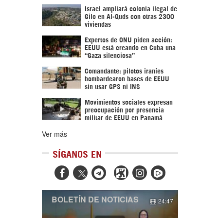
Israel ampliará colonia ilegal de
Gilo en Al-Quds con otras 2300
viviendas
Expertos de ONU piden acción:
EEUU está creando en Cuba una
“Gaza silenciosa”
Comandante: pilotos iraníes
bombardearon bases de EEUU
sin usar GPS ni INS
Movimientos sociales expresan
preocupación por presencia
militar de EEUU en Panamá
Ver más
SÍGANOS EN



BOLETÍN DE NOTICIAS
24:47