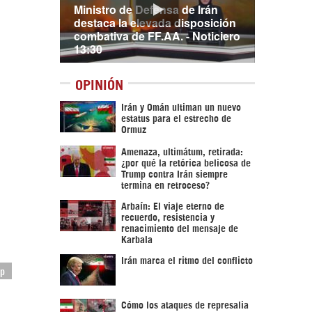
Ministro de Defensa de Irán
destaca la elevada disposición
combativa de FF.AA. - Noticiero
13:30
OPINIÓN
Irán y Omán ultiman un nuevo
estatus para el estrecho de
Ormuz
Amenaza, ultimátum, retirada:
¿por qué la retórica belicosa de
Trump contra Irán siempre
termina en retroceso?
Arbaín: El viaje eterno de
recuerdo, resistencia y
renacimiento del mensaje de
Karbala
Irán marca el ritmo del conflicto
mp
Cómo los ataques de represalia