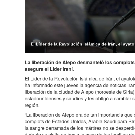
El Líder de la Revolución Islámica de Irán, el ayat
La liberación de Alepo desmanteló los complots
asegura el Líder iraní.
El Líder de la Revolución Islámica de Irán, el ayat
ha informado este jueves la agencia de noticias ira
liberación de la ciudad de Alepo (noroeste de Siria)
estadounidenses y saudíes y les obligó a cambiar su
región.
“La liberación de Alepo era de tan importancia que
complots de Estados Unidos, Arabia Saudí para Siri
la sangre derramada de los mártires no se desperdici
durante su visita de hoy a la casa de las familias d