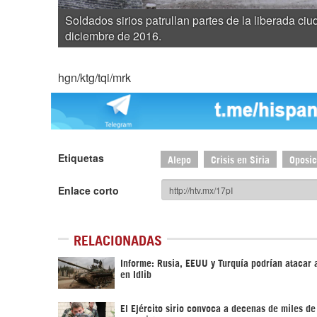
Soldados sirios patrullan partes de la liberada ci
diciembre de 2016.
hgn/ktg/tqi/mrk
Etiquetas
Alepo
Crisis en Siria
Oposic
Enlace corto
RELACIONADAS
Informe: Rusia, EEUU y Turquía podrían atacar 
en Idlib
El Ejército sirio convoca a decenas de miles de