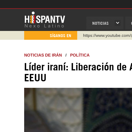
NOTICIAS
https://www.youtube.com/
SÍGANOS EN
http://twitter.com/nexo_lat
https://t.me/hispantvcanal
NOTICIAS DE IRÁN
/
POLÍTICA
https://urmedium.com/c/h
Líder iraní: Liberación d
WhatsApp y Viber: +98 92
EEUU
Instagram como: hispan_t
https://www.facebook.com