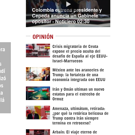
Colombia estrena presidente y
Cepeda anuncia un Gabinete
opositor - Noticiero 02:30
OPINIÓN
Crisis migratoria de Ceuta
era
expone el precio oculto del
desafío de España al eje EEUU-
Israel-Marruecos
s
México ante los aranceles de
udí
Trump: la fortaleza de una
izó
economía integrada con EEUU
os
Irán y Omán ultiman un nuevo
ha
estatus para el estrecho de
Ormuz
olá
Amenaza, ultimátum, retirada:
¿por qué la retórica belicosa de
Trump contra Irán siempre
termina en retroceso?
Arbaín: El viaje eterno de