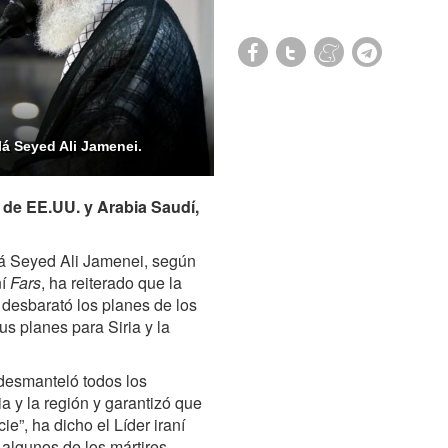
olá Seyed Ali Jamenei.
 de EE.UU. y Arabia Saudí,
olá Seyed Ali Jamenei, según
ní
Fars
, ha reiterado que la
 desbarató los planes de los
s planes para Siria y la
 desmanteló todos los
a y la región y garantizó que
e”, ha dicho el Líder iraní
e algunos de los mártires