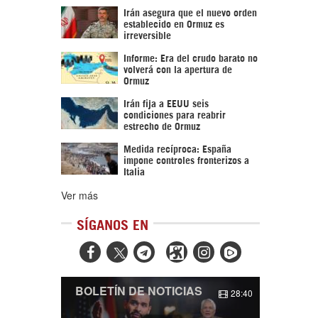
Irán asegura que el nuevo orden
establecido en Ormuz es
irreversible
Informe: Era del crudo barato no
volverá con la apertura de
Ormuz
Irán fija a EEUU seis
condiciones para reabrir
estrecho de Ormuz
Medida recíproca: España
impone controles fronterizos a
Italia
Ver más
SÍGANOS EN



BOLETÍN DE NOTICIAS
28:40