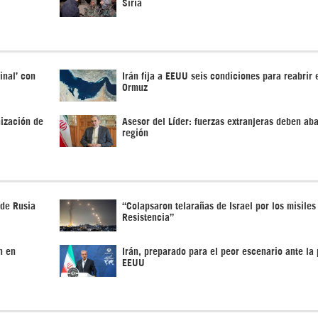
Siria
inal’ con
Irán fija a EEUU seis condiciones para reabrir 
Ormuz
nización de
Asesor del Líder: fuerzas extranjeras deben ab
región
 de Rusia
“Colapsaron telarañas de Israel por los misiles
Resistencia”
n en
Irán, preparado para el peor escenario ante la 
EEUU