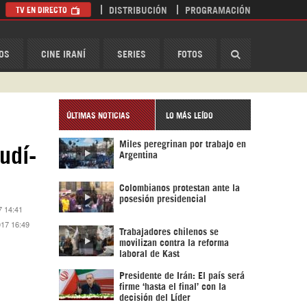
TV EN DIRECTO
DISTRIBUCIÓN
PROGRAMACIÓN
HispanTV
OS
CINE IRANÍ
SERIES
FOTOS
ÚLTIMAS NOTICIAS
LO MÁS LEÍDO
Miles peregrinan por trabajo en
udí-
Argentina
Colombianos protestan ante la
posesión presidencial
7 14:41
017 16:49
Trabajadores chilenos se
movilizan contra la reforma
laboral de Kast
Presidente de Irán: El país será
firme ‘hasta el final’ con la
decisión del Líder