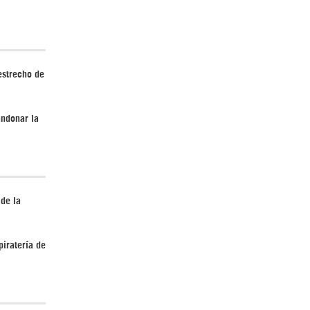
estrecho de
El Hombre eterno | Parte 2
andonar la
 de la
CGRI de Irán asesta duros golpes a EEUU
con ataque simultáneo en Asia Occidental |
Detrás de la Razón
piratería de