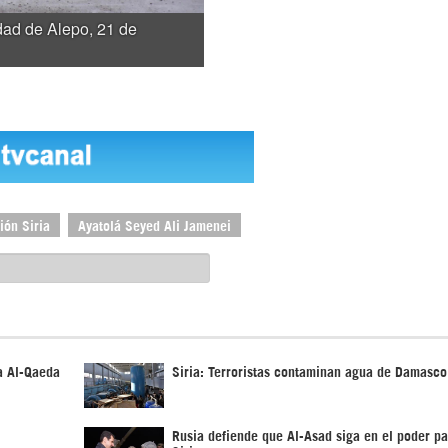
udad de Alepo, 21 de
ión Siria
Ayatolá Seyed Ali Jamenei
a Al-Qaeda
Siria: Terroristas contaminan agua de Damasco
Rusia defiende que Al-Asad siga en el poder pa