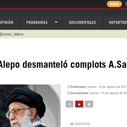
RADIO
OPINIÓN
PROGRAMAS
DOCUMENTALES
REPORTER
@nexo_latino
ino
ispantv
e Alepo desmanteló complots A.Sa
1 79 29 404
v
/Nexolatino.Canal
jueves, 10 de agosto de 201
Publicada:
jueves, 10 de agosto de 2
Actualizada:
•
A
A
Imprimir