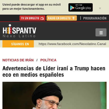
Usted puede descargar el app en su móvil
×
para un mejor funcionamiento.
PROGRAMACIÓN
TV EN DIRECTO
RADIO EN DIRECTO
https://www.facebook.com/Nexolatino.Canal
SÍGANOS EN
https://www.youtube.com/@nexo_latino
http://twitter.com/nexo_latino
NOTICIAS DE IRÁN
/
POLÍTICA
https://t.me/hispantvcanal
Advertencias de Líder iraní a Trump hacen
https://urmedium.com/c/hispantv
eco en medios españoles
WhatsApp y Viber: +98 921 79 29 404
Instagram como: hispan_tv