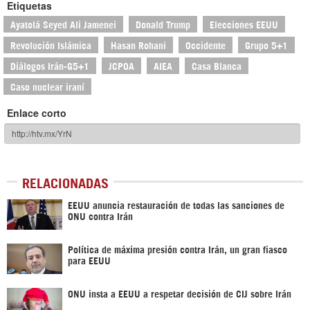
Etiquetas
Ayatolá Seyed Ali Jamenei
Donald Trump
Elecciones EEUU
Revolución Islámica
Hasan Rohani
Occidente
Grupo 5+1
Diálogos Irán-G5+1
JCPOA
AIEA
Casa Blanca
Caso nuclear iraní
Enlace corto
RELACIONADAS
EEUU anuncia restauración de todas las sanciones de
ONU contra Irán
Política de máxima presión contra Irán, un gran fiasco
para EEUU
ONU insta a EEUU a respetar decisión de CIJ sobre Irán