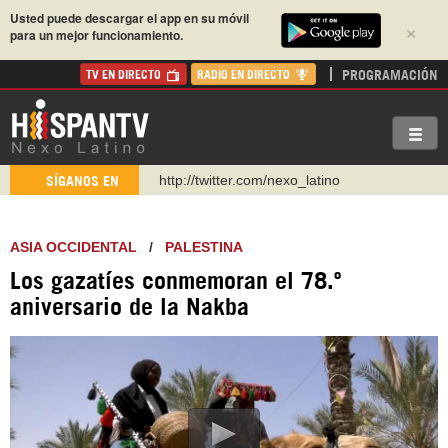
Usted puede descargar el app en su móvil
×
para un mejor funcionamiento.
PROGRAMACIÓN
TV EN DIRECTO
RADIO EN DIRECTO
http://twitter.com/nexo_latino
SÍGANOS EN
https://t.me/hispantvcanal
https://urmedium.com/c/hispantv
ASIA OCCIDENTAL
/
PALESTINA
WhatsApp y Viber: +98 921 79 29 404
Los gazatíes conmemoran el 78.º
Instagram como: hispan_tv
aniversario de la Nakba
https://www.facebook.com/Nexolatino.Canal
https://www.youtube.com/@nexo_latino