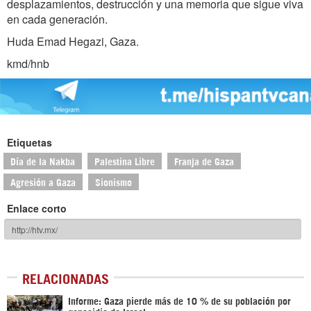
desplazamientos, destrucción y una memoria que sigue viva
en cada generación.
Huda Emad Hegazi, Gaza.
kmd/hnb
Etiquetas
Día de la Nakba
Palestina Libre
Franja de Gaza
Agresión a Gaza
Sionismo
Enlace corto
RELACIONADAS
Informe: Gaza pierde más de 10 % de su población por