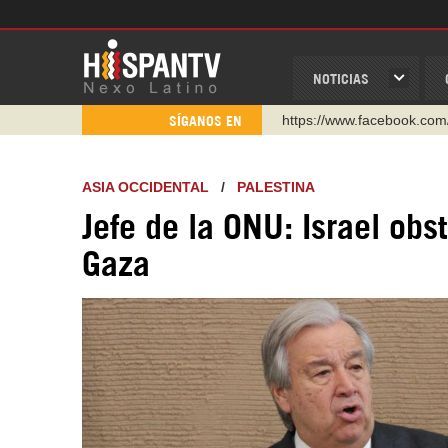
NOTICIAS
https://www.facebook.com
SÍGANOS EN
https://www.youtube.com/
http://twitter.com/nexo_lat
ASIA OCCIDENTAL
/
PALESTINA
https://t.me/hispantvcanal
Jefe de la ONU: Israel obs
https://urmedium.com/c/h
Gaza
WhatsApp y Viber: +98 92
Instagram como: hispan_t