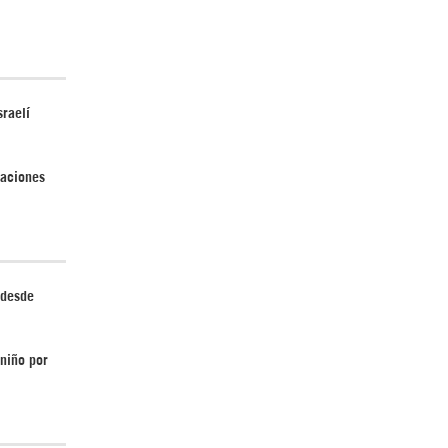
¿Cómo será el Golfo Pérsico sin EEUU?
sraelí
laciones
¿Por qué Estados Unidos no puede vencer
a Irán? |GrinGo!
 desde
 niño por