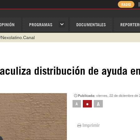
RADIO
OPINIÓN
PROGRAMAS
DOCUMENTALES
REPORTER
/Nexolatino.Canal
@nexo_latino
ino
taculiza distribución de ayuda e
ispantv
1 79 29 404
v
viernes, 22 de diciembre de
Publicada:
•
A
A
Imprimir