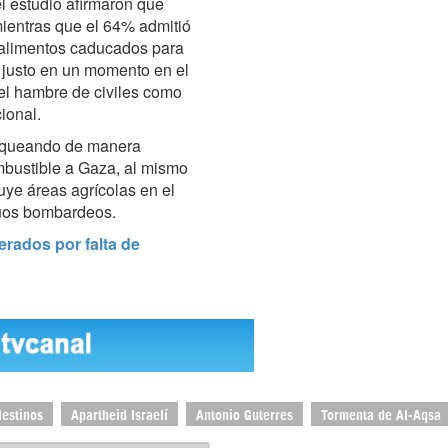
l estudio afirmaron que
mientras que el 64% admitió
y alimentos caducados para
ó justo en un momento en el
 el hambre de civiles como
ional.
bloqueando de manera
mbustible a Gaza, al mismo
uye áreas agrícolas en el
inuos bombardeos.
erados por falta de
lestinos
Apartheid Israelí
Antonio Guterres
Tormenta de Al-Aqsa