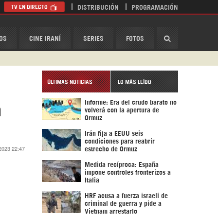
TV EN DIRECTO
DISTRIBUCIÓN
PROGRAMACIÓN
HispanTV
OS
CINE IRANÍ
SERIES
FOTOS
ÚLTIMAS NOTICIAS
LO MÁS LEÍDO
Informe: Era del crudo barato no
n
volverá con la apertura de
Ormuz
Irán fija a EEUU seis
condiciones para reabrir
 2023 22:47
estrecho de Ormuz
Medida recíproca: España
impone controles fronterizos a
Italia
HRF acusa a fuerza israelí de
criminal de guerra y pide a
Vietnam arrestarlo