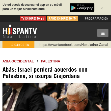
Usted puede descargar el app en su móvil
×
para un mejor funcionamiento.
PROGRAMACIÓN
TV EN DIRECTO
RADIO EN DIRECTO
https://www.facebook.com/Nexolatino.Canal
SÍGANOS EN
https://www.youtube.com/@nexo_latino
http://twitter.com/nexo_latino
ASIA OCCIDENTAL
/
PALESTINA
https://t.me/hispantvcanal
Abás: Israel perderá acuerdos con
https://urmedium.com/c/hispantv
Palestina, si usurpa Cisjordana
WhatsApp y Viber: +98 921 79 29 404
Instagram como: hispan_tv