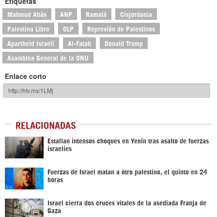
Etiquetas
Mahmud Abás
ANP
Ramalá
Cisjordania
Palestina Libre
OLP
Represión de Palestinos
Apartheid Israelí
Al-Fatah
Donald Trump
Asamblea General de la ONU
Enlace corto
RELACIONADAS
Estallan intensos choques en Yenín tras asalto de fuerzas
israelíes
Fuerzas de Israel matan a otro palestino, el quinto en 24
horas
Israel cierra dos cruces vitales de la asediada Franja de
Gaza