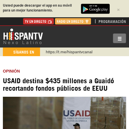
Usted puede descargar el app en su móvil
×
para un mejor funcionamiento.
PROGRAMACIÓN
TV EN DIRECTO
RADIO EN DIRECTO
https://urmedium.com/c/hispantv
SÍGANOS EN
WhatsApp y Viber: +98 921 79 29 404
Instagram como: hispan_tv
OPINIÓN
https://www.facebook.com/Nexolatino.Canal
USAID destina $435 millones a Guaidó
https://www.youtube.com/@nexo_latino
recortando fondos públicos de EEUU
http://twitter.com/nexo_latino
https://t.me/hispantvcanal