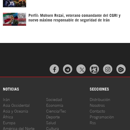
Perfil: Mohsen Rezai, veterano comandante del CGRI y
nuevo máximo responsable de seguridad de Irán



NOTICIAS
SECCIONES
Irán
Sociedad
Distribución
Asia Occidental
Economía
Nosotros
Asia y Oceanía
Ciencia/Tec
Contacto
África
Deporte
Programación
Europa
Salud
Rss
América del Norte
Cultura