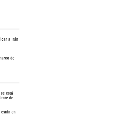
¿Cómo será el Golfo Pérsico sin EEUU?
icar a Irán
marco del
¿Por qué Estados Unidos no puede vencer
 se está
a Irán? |GrinGo!
dente de
 están en