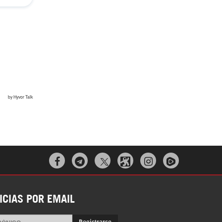



ICIAS POR EMAIL
Registrarse