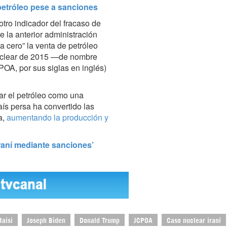
 petróleo pese a sanciones
tro indicador del fracaso de
 la anterior administración
 cero” la venta de petróleo
 nuclear de 2015 —de nombre
POA, por sus siglas en inglés)
ar el petróleo como una
aís persa ha convertido las
a,
aumentando la producción y
raní mediante sanciones’
Raisi
Joseph Biden
Donald Trump
JCPOA
Caso nuclear iraní