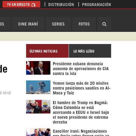
TV EN DIRECTO
DISTRIBUCIÓN
PROGRAMACIÓN
HispanTV
OS
CINE IRANÍ
SERIES
FOTOS
ÚLTIMAS NOTICIAS
LO MÁS LEÍDO
Presidente cubano denuncia
de
aumento de operaciones de CIA
contra la isla
Yemen lanza más de 20 misiles
contra posiciones saudíes en Al-
2 10:12
Moca y Taiz
El hombre de Trump en Bogotá:
Cómo Colombia se está
acercando a EEUU e Israel bajo
el nuevo presidente de extrema
derecha
Canciller iraní: Negociaciones
con Omán sobre Ormuz están en