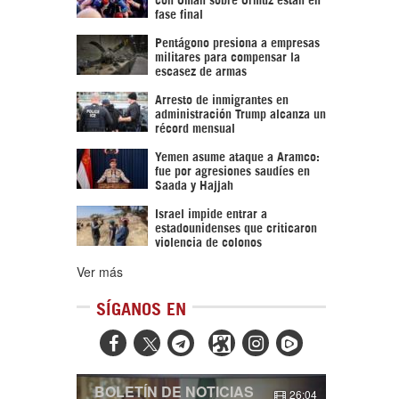
fase final
Pentágono presiona a empresas
militares para compensar la
escasez de armas
Arresto de inmigrantes en
administración Trump alcanza un
récord mensual
Yemen asume ataque a Aramco:
fue por agresiones saudíes en
Saada y Hajjah
Israel impide entrar a
estadounidenses que criticaron
violencia de colonos
Ver más
SÍGANOS EN



BOLETÍN DE NOTICIAS
26:04