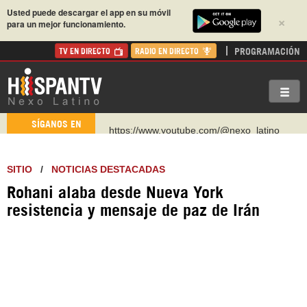
Usted puede descargar el app en su móvil
×
para un mejor funcionamiento.
PROGRAMACIÓN
TV EN DIRECTO
RADIO EN DIRECTO
https://www.youtube.com/@nexo_latino
SÍGANOS EN
http://twitter.com/nexo_latino
https://t.me/hispantvcanal
SITIO
/
NOTICIAS DESTACADAS
https://urmedium.com/c/hispantv
Rohani alaba desde Nueva York
WhatsApp y Viber: +98 921 79 29 404
resistencia y mensaje de paz de Irán
Instagram como: hispan_tv
https://www.facebook.com/Nexolatino.Canal