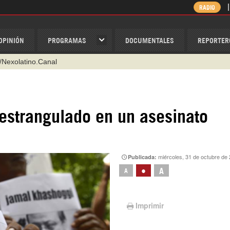
RADIO
OPINIÓN
PROGRAMAS
DOCUMENTALES
REPORTER
@nexo_latino
ino
ispantv
estrangulado en un asesinato
1 79 29 404
v
/Nexolatino.Canal
miércoles, 31 de octubre de
Publicada:
•
A
A
Imprimir