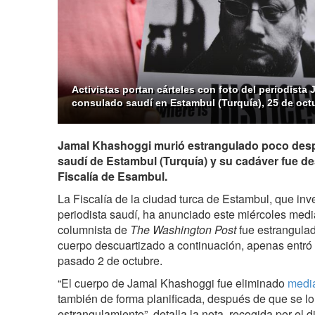
Activistas portan cárteles con foto del periodista
consulado saudí en Estambul (Turquía), 25 de octu
Jamal Khashoggi murió estrangulado poco desp
saudí de Estambul (Turquía) y su cadáver fue d
Fiscalía de Esambul.
La Fiscalía de la ciudad turca de Estambul, que inve
periodista saudí, ha anunciado este miércoles med
columnista de
The Washington Post
fue estrangulad
cuerpo descuartizado a continuación, apenas entró 
pasado 2 de octubre.
“El cuerpo de Jamal Khashoggi fue eliminado
media
también de forma planificada, después de que se l
estrangulamiento”, detalla la nota, recogida por el d