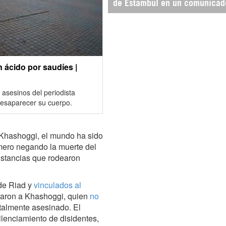
de Estambul en un comunicad
 ácido por saudíes |
 asesinos del periodista
desaparecer su cuerpo.
 Khashoggi, el mundo ha sido
imero negando la muerte del
unstancias que rodearon
 de Riad y
vinculados al
aron a Khashoggi, quien
no
utalmente asesinado. El
silenciamiento de disidentes,