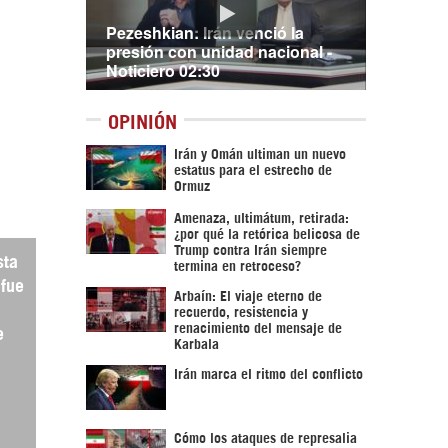
Pezeshkian: Irán venció la
presión con unidad nacional -
Noticiero 02:30
OPINIÓN
Irán y Omán ultiman un nuevo
estatus para el estrecho de
Ormuz
Amenaza, ultimátum, retirada:
¿por qué la retórica belicosa de
Trump contra Irán siempre
sta
termina en retroceso?
 fue
Arbaín: El viaje eterno de
recuerdo, resistencia y
renacimiento del mensaje de
e
Karbala
Irán marca el ritmo del conflicto
Cómo los ataques de represalia