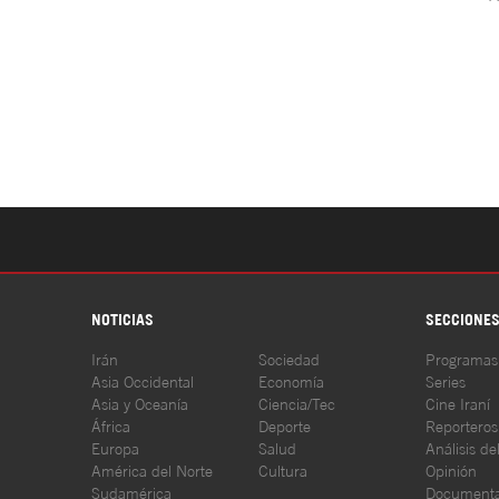
NOTICIAS
SECCIONE
Irán
Sociedad
Programas
Asia Occidental
Economía
Series
Asia y Oceanía
Ciencia/Tec
Cine Iraní
África
Deporte
Reporteros
Europa
Salud
Análisis de
América del Norte
Cultura
Opinión
Sudamérica
Documenta