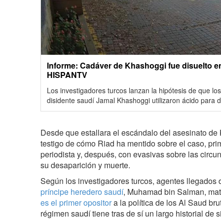
Informe: Cadáver de Khashoggi fue disuelto en
HISPANTV
Los investigadores turcos lanzan la hipótesis de que los
disidente saudí Jamal Khashoggi utilizaron ácido para 
Desde que estallara el escándalo del asesinato de
testigo de cómo Riad ha mentido sobre el caso, pr
periodista y, después, con evasivas sobre las circ
su desaparición y muerte.
Según los investigadores turcos, agentes llegados
príncipe heredero saudí
, Muhamad bin Salman, mat
es el primer opositor
a la política de los Al Saud br
régimen saudí tiene tras de sí un largo historial de 