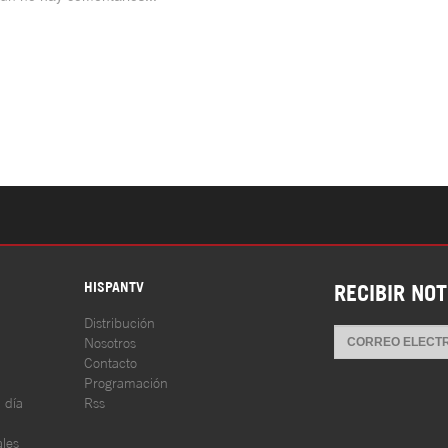
S
HISPANTV
RECIBIR NOT
Distribución
Nosotros
Contacto
Programación
l día
Rss
les