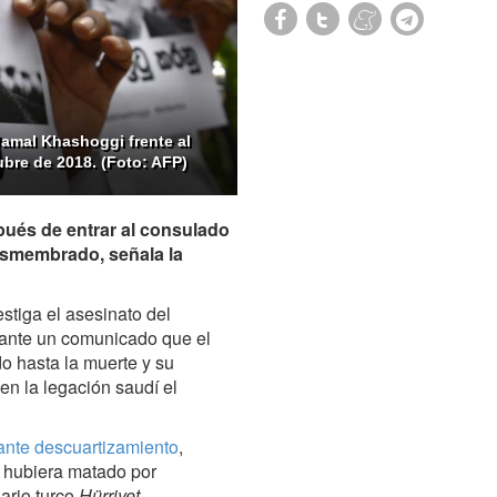
 Jamal Khashoggi frente al
bre de 2018. (Foto: AFP)
ués de entrar al consulado
esmembrado, señala la
stiga el asesinato del
iante un comunicado que el
o hasta la muerte y su
en la legación saudí el
nte descuartizamiento
,
o hubiera matado por
iario turco
Hürriyet
.