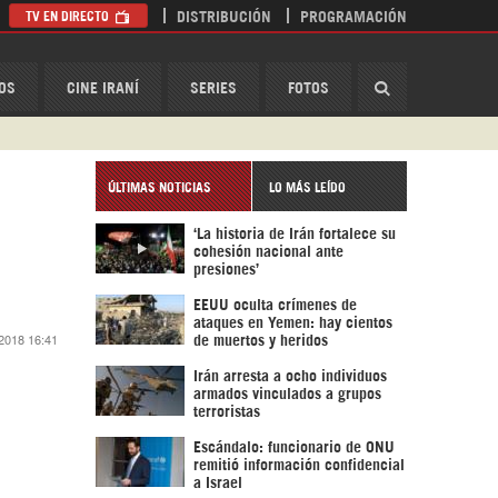
TV EN DIRECTO
DISTRIBUCIÓN
PROGRAMACIÓN
HispanTV
OS
CINE IRANÍ
SERIES
FOTOS
ÚLTIMAS NOTICIAS
LO MÁS LEÍDO
‘La historia de Irán fortalece su
cohesión nacional ante
presiones’
EEUU oculta crímenes de
ataques en Yemen: hay cientos
 2018 16:41
de muertos y heridos
Irán arresta a ocho individuos
armados vinculados a grupos
terroristas
Escándalo: funcionario de ONU
remitió información confidencial
a Israel