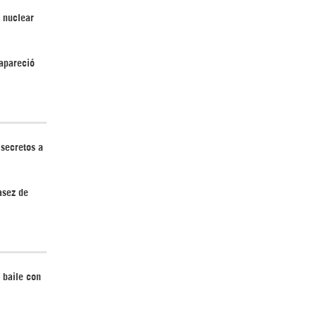
 nuclear
Irán pide “tolerancia cero” ante ataques
sapareció
contra instalaciones nucleares | Detrás de
la Razón
 secretos a
asez de
“Cobarde crimen de guerra”: Irán denuncia
ataque de EEUU a su hospital infantil |
Detrás de la Razón
 baile con