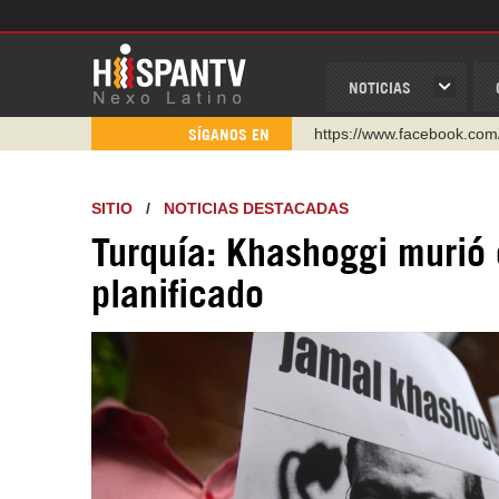
NOTICIAS
https://www.youtube.com/
SÍGANOS EN
http://twitter.com/nexo_lat
https://t.me/hispantvcanal
SITIO
/
NOTICIAS DESTACADAS
https://urmedium.com/c/h
Turquía: Khashoggi murió 
WhatsApp y Viber: +98 92
planificado
Instagram como: hispan_t
https://www.facebook.com