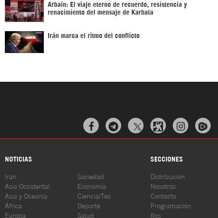
Arbaín: El viaje eterno de recuerdo, resistencia y
renacimiento del mensaje de Karbala
Irán marca el ritmo del conflicto



NOTICIAS
SECCIONES
Irán
Sociedad
Distribución
Asia Occidental
Economía
Nosotros
Asia y Oceanía
Ciencia/Tec
Contacto
África
Deporte
Programación
Europa
Salud
Rss