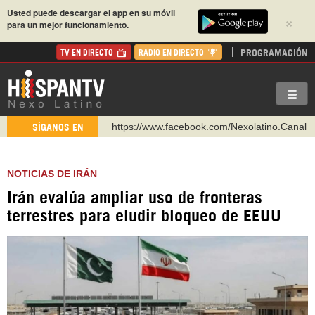
Usted puede descargar el app en su móvil
×
para un mejor funcionamiento.
PROGRAMACIÓN
TV EN DIRECTO
RADIO EN DIRECTO
https://www.facebook.com/Nexolatino.Canal
SÍGANOS EN
https://www.youtube.com/@nexo_latino
http://twitter.com/nexo_latino
NOTICIAS DE IRÁN
https://t.me/hispantvcanal
Irán evalúa ampliar uso de fronteras
https://urmedium.com/c/hispantv
terrestres para eludir bloqueo de EEUU
WhatsApp y Viber: +98 921 79 29 404
Instagram como: hispan_tv