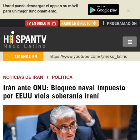
Usted puede descargar el app en su móvil
×
para un mejor funcionamiento.
PROGRAMACIÓN
TV EN DIRECTO
RADIO EN DIRECTO
https://www.youtube.com/@nexo_latino
SÍGANOS EN
http://twitter.com/nexo_latino
https://t.me/hispantvcanal
NOTICIAS DE IRÁN
/
POLÍTICA
https://urmedium.com/c/hispantv
Irán ante ONU: Bloqueo naval impuesto
WhatsApp y Viber: +98 921 79 29 404
por EEUU viola soberanía iraní
Instagram como: hispan_tv
https://www.facebook.com/Nexolatino.Canal