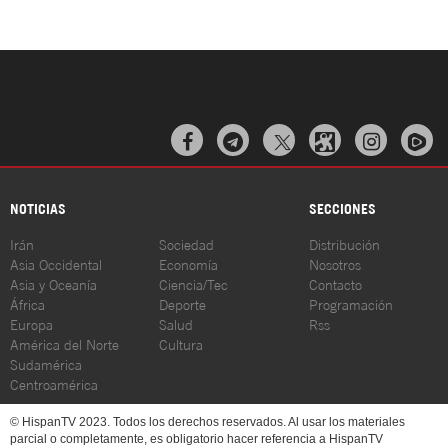



NOTICIAS
SECCIONES
Irán
Sociedad
Distribución
Asia Occidental
Economía
Nosotros
Asia y Oceanía
Ciencia/Tec
Contacto
África
Deporte
Programación
Europa
Salud
Rss
América del Norte
Cultura
Sudamérica
Centroamérica
© HispanTV 2023. Todos los derechos reservados. Al usar los materiales
parcial o completamente, es obligatorio hacer referencia a HispanTV