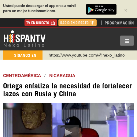
Usted puede descargar el app en su móvil
×
para un mejor funcionamiento.
PROGRAMACIÓN
TV EN DIRECTO
RADIO EN DIRECTO
https://www.youtube.com/@nexo_latino
SÍGANOS EN
http://twitter.com/nexo_latino
https://t.me/hispantvcanal
CENTROAMÉRICA
/
NICARAGUA
https://urmedium.com/c/hispantv
Ortega enfatiza la necesidad de fortalecer
WhatsApp y Viber: +98 921 79 29 404
lazos con Rusia y China
Instagram como: hispan_tv
https://www.facebook.com/Nexolatino.Canal