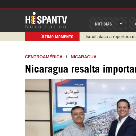
NOTICIAS
Israel ataca a reportera 
ÚLTIMO MOMENTO
CENTROAMÉRICA
/
NICARAGUA
Nicaragua resalta importan