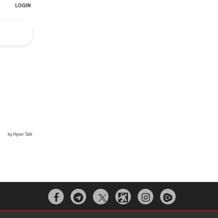


