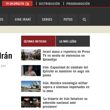
TV EN DIRECTO
DISTRIBUCIÓN
PROGRAMACIÓN
HispanTV
OS
CINE IRANÍ
SERIES
FOTOS
ÚLTIMAS NOTICIAS
LO MÁS LEÍDO
Israel ataca a reportera de Press
Irán
TV en medio de violencias en
Qalandiya
 3:01
Irán: Capacidad de combate del
Ejército se mantiene en auge sin
pausa
Irán: Nuestra tecnología militar
supera a sistemas importados en
la zona
‘La historia de Irán fortalece su
cohesión nacional ante
presiones’