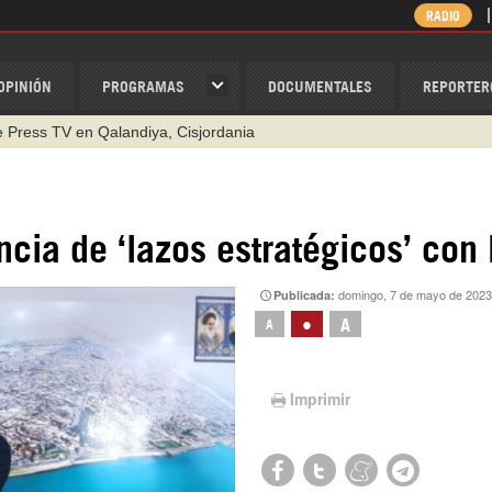
RADIO
OPINIÓN
PROGRAMAS
DOCUMENTALES
REPORTER
de Press TV en Qalandiya, Cisjordania
cia de ‘lazos estratégicos’ con 
domingo, 7 de mayo de 2023
Publicada:
•
A
A
Imprimir