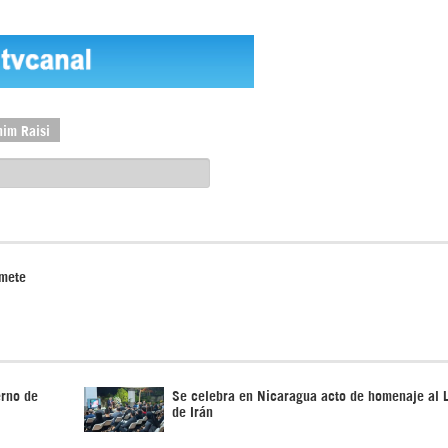
him Raisi
omete
erno de
Se celebra en Nicaragua acto de homenaje al L
de Irán