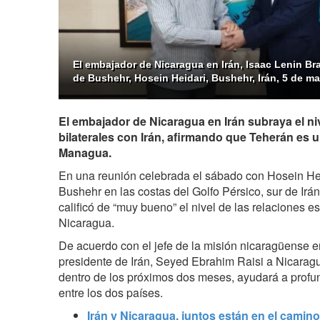
El embajador de Nicaragua en Irán, Isaac Lenin Bra
de Bushehr, Hosein Heidari, Bushehr, Irán, 5 de m
El embajador de Nicaragua en Irán subraya el niv
bilaterales con Irán, afirmando que Teherán es u
Managua.
En una reunión celebrada el sábado con Hosein Hei
Bushehr en las costas del Golfo Pérsico, sur de Irá
calificó de “muy bueno” el nivel de las relaciones es
Nicaragua.
De acuerdo con el jefe de la misión nicaragüense en 
presidente de Irán, Seyed Ebrahim Raisi a Nicaragu
dentro de los próximos dos meses, ayudará a profu
entre los dos países.
Irán y Nicaragua, juntos están en el camino