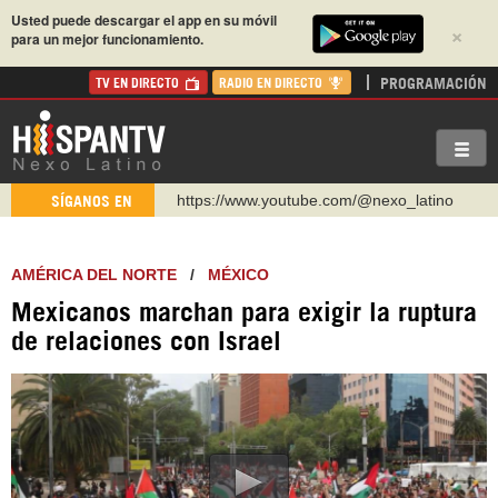
Usted puede descargar el app en su móvil
×
para un mejor funcionamiento.
PROGRAMACIÓN
TV EN DIRECTO
RADIO EN DIRECTO
https://www.youtube.com/@nexo_latino
SÍGANOS EN
http://twitter.com/nexo_latino
https://t.me/hispantvcanal
AMÉRICA DEL NORTE
/
MÉXICO
https://urmedium.com/c/hispantv
Mexicanos marchan para exigir la ruptura
WhatsApp y Viber: +98 921 79 29 404
de relaciones con Israel
Instagram como: hispan_tv
https://www.facebook.com/Nexolatino.Canal