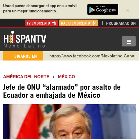
Usted puede descargar el app en su móvil
×
para un mejor funcionamiento.
PROGRAMACIÓN
TV EN DIRECTO
RADIO EN DIRECTO
https://www.facebook.com/Nexolatino.Canal
SÍGANOS EN
https://www.youtube.com/@nexo_latino
http://twitter.com/nexo_latino
AMÉRICA DEL NORTE
/
MÉXICO
https://t.me/hispantvcanal
Jefe de ONU “alarmado” por asalto de
https://urmedium.com/c/hispantv
Ecuador a embajada de México
WhatsApp y Viber: +98 921 79 29 404
Instagram como: hispan_tv