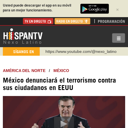
Usted puede descargar el app en su móvil
×
para un mejor funcionamiento.
PROGRAMACIÓN
TV EN DIRECTO
RADIO EN DIRECTO
https://www.youtube.com/@nexo_latino
SÍGANOS EN
http://twitter.com/nexo_latino
https://t.me/hispantvcanal
AMÉRICA DEL NORTE
/
MÉXICO
https://urmedium.com/c/hispantv
México denunciará el terrorismo contra
WhatsApp y Viber: +98 921 79 29 404
sus ciudadanos en EEUU
Instagram como: hispan_tv
https://www.facebook.com/Nexolatino.Canal