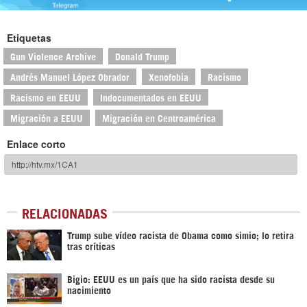
Etiquetas
Gun Violence Archive
Donald Trump
Andrés Manuel López Obrador
Xenofobia
Racismo
Racismo en EEUU
Indocumentados en EEUU
Migración a EEUU
Migración en Centroamérica
Enlace corto
RELACIONADAS
Trump sube vídeo racista de Obama como simio; lo retira
tras críticas
Bigio: EEUU es un país que ha sido racista desde su
nacimiento