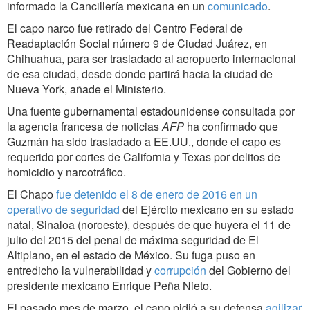
informado la Cancillería mexicana en un
comunicado
.
El capo narco fue retirado del Centro Federal de
Readaptación Social número 9 de Ciudad Juárez, en
Chihuahua, para ser trasladado al aeropuerto internacional
de esa ciudad, desde donde partirá hacia la ciudad de
Nueva York, añade el Ministerio.
Una fuente gubernamental estadounidense consultada por
la agencia francesa de noticias
AFP
ha confirmado que
Guzmán ha sido trasladado a EE.UU., donde el capo es
requerido por cortes de California y Texas por delitos de
homicidio y narcotráfico.
El Chapo
fue detenido el 8 de enero de 2016 en un
operativo de seguridad
del Ejército mexicano en su estado
natal, Sinaloa (noroeste), después de que huyera el 11 de
julio del 2015 del penal de máxima seguridad de El
Altiplano, en el estado de México. Su fuga puso en
entredicho la vulnerabilidad y
corrupción
del Gobierno del
presidente mexicano Enrique Peña Nieto.
El pasado mes de marzo, el capo pidió a su defensa
agilizar