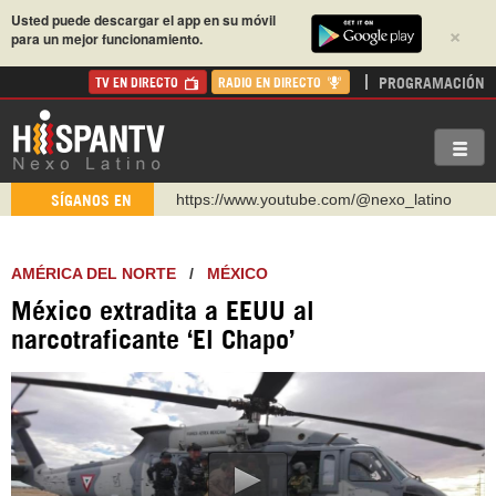
Usted puede descargar el app en su móvil
×
para un mejor funcionamiento.
PROGRAMACIÓN
TV EN DIRECTO
RADIO EN DIRECTO
https://www.youtube.com/@nexo_latino
SÍGANOS EN
http://twitter.com/nexo_latino
https://t.me/hispantvcanal
AMÉRICA DEL NORTE
/
MÉXICO
https://urmedium.com/c/hispantv
México extradita a EEUU al
WhatsApp y Viber: +98 921 79 29 404
narcotraficante ‘El Chapo’
Instagram como: hispan_tv
https://www.facebook.com/Nexolatino.Canal