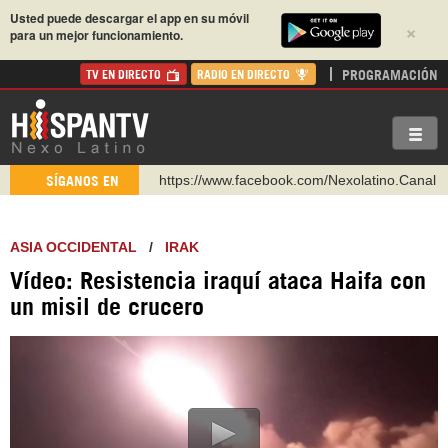
Usted puede descargar el app en su móvil
×
para un mejor funcionamiento.
PROGRAMACIÓN
TV EN DIRECTO
RADIO EN DIRECTO
https://www.facebook.com/Nexolatino.Canal
SÍGANOS EN
https://www.youtube.com/@nexo_latino
http://twitter.com/nexo_latino
ASIA OCCIDENTAL
/
IRAK
https://t.me/hispantvcanal
Vídeo: Resistencia iraquí ataca Haifa con
https://urmedium.com/c/hispantv
un misil de crucero
WhatsApp y Viber: +98 921 79 29 404
Instagram como: hispan_tv