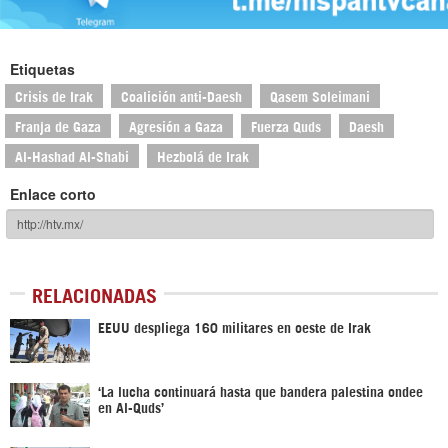
Etiquetas
Crisis de Irak
Coalición anti-Daesh
Qasem Soleimani
Franja de Gaza
Agresión a Gaza
Fuerza Quds
Daesh
Al-Hashad Al-Shabi
Hezbolá de Irak
Enlace corto
RELACIONADAS
EEUU despliega 160 militares en oeste de Irak
‘La lucha continuará hasta que bandera palestina ondee
en Al-Quds’