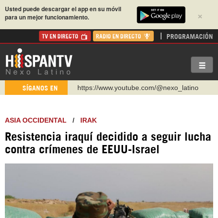
Usted puede descargar el app en su móvil
×
para un mejor funcionamiento.
PROGRAMACIÓN
TV EN DIRECTO
RADIO EN DIRECTO
https://www.youtube.com/@nexo_latino
SÍGANOS EN
http://twitter.com/nexo_latino
https://t.me/hispantvcanal
ASIA OCCIDENTAL
/
IRAK
https://urmedium.com/c/hispantv
WhatsApp y Viber: +98 921 79 29 404
Resistencia iraquí decidido a seguir lucha
contra crímenes de EEUU-Israel
Instagram como: hispan_tv
https://www.facebook.com/Nexolatino.Canal