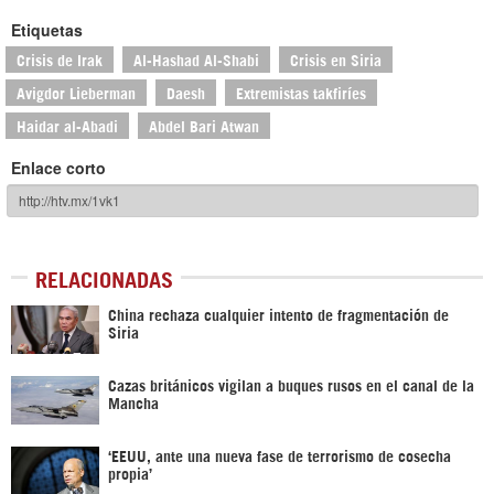
Etiquetas
Crisis de Irak
Al-Hashad Al-Shabi
Crisis en Siria
Avigdor Lieberman
Daesh
Extremistas takfiríes
Haidar al-Abadi
Abdel Bari Atwan
Enlace corto
RELACIONADAS
China rechaza cualquier intento de fragmentación de
Siria
Cazas británicos vigilan a buques rusos en el canal de la
Mancha
‘EEUU, ante una nueva fase de terrorismo de cosecha
propia’