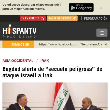
Usted puede descargar el app en su móvil
×
para un mejor funcionamiento.
PROGRAMACIÓN
TV EN DIRECTO
RADIO EN DIRECTO
https://www.facebook.com/Nexolatino.Canal
SÍGANOS EN
https://www.youtube.com/@nexo_latino
http://twitter.com/nexo_latino
ASIA OCCIDENTAL
/
IRAK
https://t.me/hispantvcanal
Bagdad alerta de “secuela peligrosa” de
https://urmedium.com/c/hispantv
ataque israelí a Irak
WhatsApp y Viber: +98 921 79 29 404
Instagram como: hispan_tv