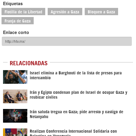
Etiquetas
Flotilla de la Libertad
Agresión a Gaza
Bloqueo a Gaza
Franja de Gaza
Enlace corto
RELACIONADAS
Israel elimina a Barghouti de la lista de presos para
intercambio
Irán y Egipto condenan plan de Israel de ocupar Gaza y
reubicar civiles
Irán saluda tregua en Gaza; pide arresto y castigo de
Netanyahu
Realizan Conferencia Internacional Solidaria con
Palestina en Venezuela