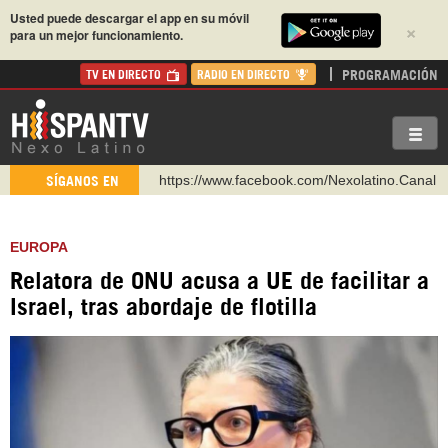
Usted puede descargar el app en su móvil
×
para un mejor funcionamiento.
PROGRAMACIÓN
TV EN DIRECTO
RADIO EN DIRECTO
https://www.facebook.com/Nexolatino.Canal
https://www.youtube.com/@nexo_latino
SÍGANOS EN
http://twitter.com/nexo_latino
https://t.me/hispantvcanal
EUROPA
https://urmedium.com/c/hispantv
Relatora de ONU acusa a UE de facilitar a
WhatsApp y Viber: +98 921 79 29 404
Israel, tras abordaje de flotilla
Instagram como: hispan_tv