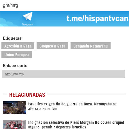
ght/mrg
Etiquetas
Agresión a Gaza
Bloqueo a Gaza
Benjamín Netanyahu
Unión Europea
Enlace corto
RELACIONADAS
Israelíes exigen fin de guerra en Gaza: Netanyahu se
aferra a su sillón
Indignación selectiva de Piers Morgan: Boicotear críquet
afgano, permitir deportes israelíes