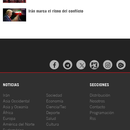
Irán marca el ritmo del conflicto



NOTICIAS
SECCIONES
Irán
Sociedad
Distribución
Asia Occidental
Economía
Nosotros
Asia y Oceanía
Ciencia/Tec
Contacto
África
Deporte
Programación
Europa
Salud
Rss
América del Norte
Cultura
Sudamérica