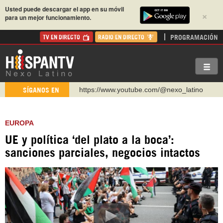
Usted puede descargar el app en su móvil
×
para un mejor funcionamiento.
PROGRAMACIÓN
TV EN DIRECTO
RADIO EN DIRECTO
https://www.youtube.com/@nexo_latino
SÍGANOS EN
http://twitter.com/nexo_latino
https://t.me/hispantvcanal
EUROPA
https://urmedium.com/c/hispantv
UE y política ‘del plato a la boca’:
WhatsApp y Viber: +98 921 79 29 404
sanciones parciales, negocios intactos
Instagram como: hispan_tv
https://www.facebook.com/Nexolatino.Canal