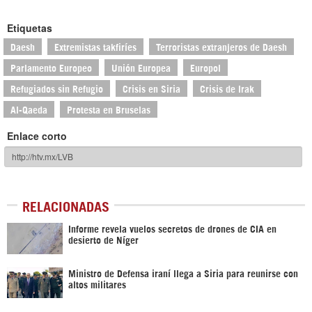
Etiquetas
Daesh
Extremistas takfiríes
Terroristas extranjeros de Daesh
Parlamento Europeo
Unión Europea
Europol
Refugiados sin Refugio
Crisis en Siria
Crisis de Irak
Al-Qaeda
Protesta en Bruselas
Enlace corto
RELACIONADAS
Informe revela vuelos secretos de drones de CIA en
desierto de Níger
Ministro de Defensa iraní llega a Siria para reunirse con
altos militares