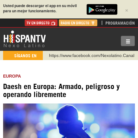
Usted puede descargar el app en su móvil
×
para un mejor funcionamiento.
PROGRAMACIÓN
TV EN DIRECTO
RADIO EN DIRECTO
https://www.facebook.com/Nexolatino.Canal
SÍGANOS EN
https://www.youtube.com/@nexo_latino
http://twitter.com/nexo_latino
EUROPA
https://t.me/hispantvcanal
Daesh en Europa: Armado, peligroso y
https://urmedium.com/c/hispantv
operando libremente
WhatsApp y Viber: +98 921 79 29 404
Instagram como: hispan_tv