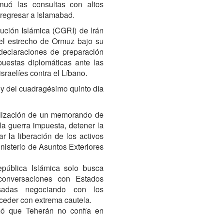
tinuó las consultas con altos
 regresar a Islamabad.
ción Islámica (CGRI) de Irán
el estrecho de Ormuz bajo su
 declaraciones de preparación
spuestas diplomáticas ante las
raelíes contra el Líbano.
 y del cuadragésimo quinto día
nalización de un memorando de
la guerra impuesta, detener la
r la liberación de los activos
inisterio de Asuntos Exteriores
pública Islámica solo busca
 conversaciones con Estados
sadas negociando con los
ceder con extrema cautela.
rmó que Teherán no confía en