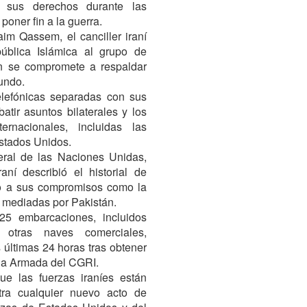
 sus derechos durante las
oner fin a la guerra.
aim Qassem, el canciller iraní
ública Islámica al grupo de
án se compromete a respaldar
undo.
lefónicas separadas con sus
tir asuntos bilaterales y los
ernacionales, incluidas las
stados Unidos.
eral de las Naciones Unidas,
aní describió el historial de
o a sus compromisos como la
s mediadas por Pakistán.
5 embarcaciones, incluidos
 otras naves comerciales,
 últimas 24 horas tras obtener
 la Armada del CGRI.
ue las fuerzas iraníes están
tra cualquier nuevo acto de