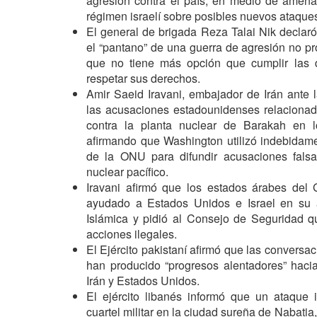
agresión contra el país, en medio de amen
régimen israelí sobre posibles nuevos ataques
El general de brigada Reza Talai Nik decla
el “pantano” de una guerra de agresión no pr
que no tiene más opción que cumplir las 
respetar sus derechos.
Amir Saeid Iravani, embajador de Irán ante
las acusaciones estadounidenses relaciona
contra la planta nuclear de Barakah en 
afirmando que Washington utilizó indebidam
de la ONU para difundir acusaciones falsa
nuclear pacífico.
Iravani afirmó que los estados árabes del 
ayudado a Estados Unidos e Israel en su a
Islámica y pidió al Consejo de Seguridad q
acciones ilegales.
El Ejército pakistaní afirmó que las conversa
han producido “progresos alentadores” hacia
Irán y Estados Unidos.
El ejército libanés informó que un ataque 
cuartel militar en la ciudad sureña de Nabatia