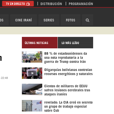
TV EN DIRECTO
DISTRIBUCIÓN
PROGRAMACIÓN
HispanTV
OS
CINE IRANÍ
SERIES
FOTOS
ÚLTIMAS NOTICIAS
LO MÁS LEÍDO
88 % de estadounidenses da
n
una nota reprobatoria a la
guerra de Trump contra Irán
Oligarquías bolivianas controlan
recursos energéticos y naturales
 22:48
Cientos de militares de EEUU
sufren lesiones cerebrales tras
ataques iraníes
revelado: La CIA creó en secreto
un grupo de trabajo especial
sobre Cub