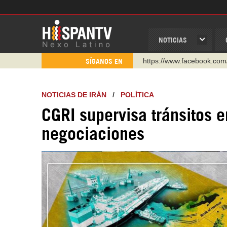
NOTICIAS
https://www.facebook.com
SÍGANOS EN
https://www.youtube.com/
http://twitter.com/nexo_lat
NOTICIAS DE IRÁN
/
POLÍTICA
https://t.me/hispantvcanal
CGRI supervisa tránsitos
https://urmedium.com/c/h
negociaciones
WhatsApp y Viber: +98 92
Instagram como: hispan_t