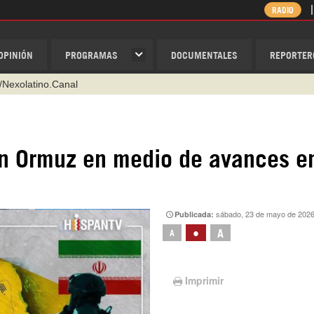
RADIO
OPINIÓN
PROGRAMAS
DOCUMENTALES
REPORTER
/Nexolatino.Canal
@nexo_latino
ino
 en Ormuz en medio de avances e
ispantv
1 79 29 404
v
sábado, 23 de mayo de 2026
Publicada:
•
A
A
Imprimir