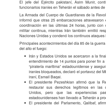
El jefe del Ejército pakistaní, Asim Munir, con
funcionarios iraníes en Teherán el sábado antes de
La Armada del Cuerpo de Guardianes de la Revolu
informó que otras 25 embarcaciones atravesaron 
coordinación en las últimas 24 horas, junto con
militar continua, mientras Irán también emitió re
Naciones Unidas y condenó los continuos ataques is
Principales acontecimientos del día 85 de la guerra
del alto el fuego:
Irán y Estados Unidos se acercaron a la fi
entendimiento de 14 puntos para poner fin a 
“piratería marítima” estadounidense y asegura
iraníes bloqueados, declaró el portavoz del M
iraní, Esmail Baqai.
El presidente Pezeshkian afirmó que la Re
restaurar sus derechos legítimos en las
Unidos, pero que las experiencias pa
estadounidenses han llevado a Teherán a pro
El presidente del Parlamento, Qalibaf, afi