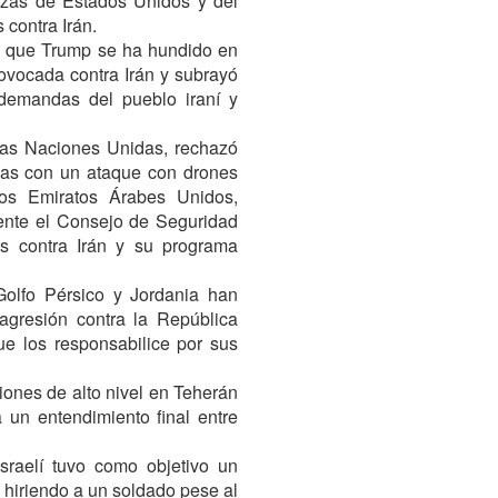
azas de Estados Unidos y del
 contra Irán.
ró que Trump se ha hundido en
ovocada contra Irán y subrayó
demandas del pueblo iraní y
 las Naciones Unidas, rechazó
das con un ataque con drones
los Emiratos Árabes Unidos,
ente el Consejo de Seguridad
s contra Irán y su programa
Golfo Pérsico y Jordania han
gresión contra la República
ue los responsabilice por sus
ciones de alto nivel en Teherán
 un entendimiento final entre
israelí tuvo como objetivo un
, hiriendo a un soldado pese al