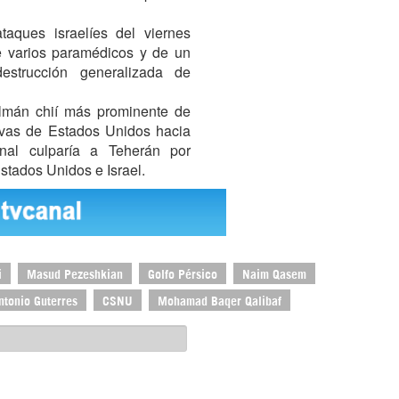
taques israelíes del viernes
e varios paramédicos y de un
estrucción generalizada de
ulmán chií más prominente de
sivas de Estados Unidos hacia
nal culparía a Teherán por
stados Unidos e Israel.
i
Masud Pezeshkian
Golfo Pérsico
Naim Qasem
ntonio Guterres
CSNU
Mohamad Baqer Qalibaf