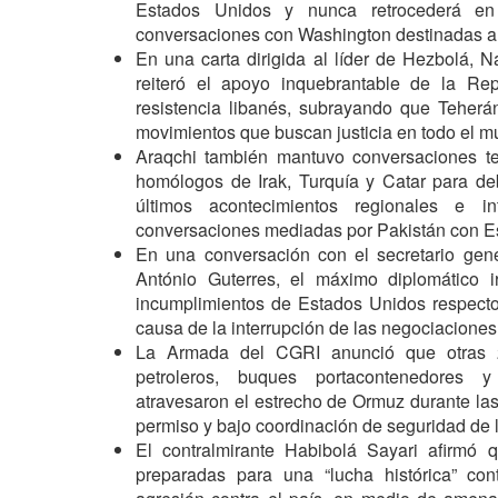
Estados Unidos y nunca retrocederá en
conversaciones con Washington destinadas a p
En una carta dirigida al líder de Hezbolá, N
reiteró el apoyo inquebrantable de la Rep
resistencia libanés, subrayando que Teher
movimientos que buscan justicia en todo el m
Araqchi también mantuvo conversaciones te
homólogos de Irak, Turquía y Catar para deba
últimos acontecimientos regionales e int
conversaciones mediadas por Pakistán con E
En una conversación con el secretario gen
António Guterres, el máximo diplomático ir
incumplimientos de Estados Unidos respect
causa de la interrupción de las negociacione
La Armada del CGRI anunció que otras 2
petroleros, buques portacontenedores y
atravesaron el estrecho de Ormuz durante las
permiso y bajo coordinación de seguridad de
El contralmirante Habibolá Sayari afirmó q
preparadas para una “lucha histórica” con