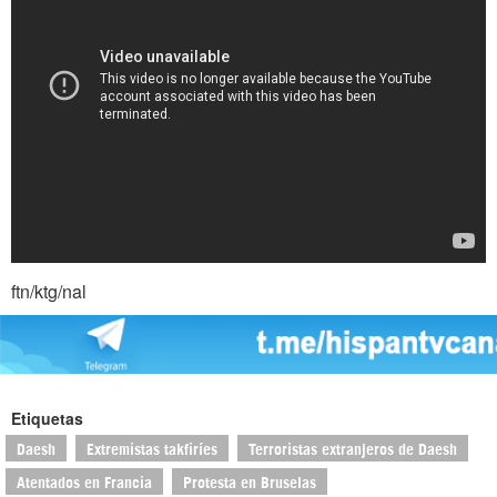
ftn/ktg/nal
Etiquetas
Daesh
Extremistas takfiríes
Terroristas extranjeros de Daesh
Atentados en Francia
Protesta en Bruselas