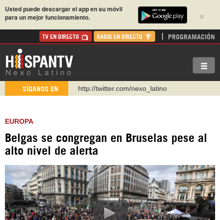
Usted puede descargar el app en su móvil
×
para un mejor funcionamiento.
PROGRAMACIÓN
TV EN DIRECTO
RADIO EN DIRECTO
http://twitter.com/nexo_latino
SÍGANOS EN
https://t.me/hispantvcanal
https://urmedium.com/c/hispantv
EUROPA
WhatsApp y Viber: +98 921 79 29 404
Belgas se congregan en Bruselas pese al
Instagram como: hispan_tv
alto nivel de alerta
https://www.facebook.com/Nexolatino.Canal
https://www.youtube.com/@nexo_latino