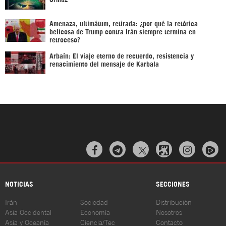
Amenaza, ultimátum, retirada: ¿por qué la retórica
belicosa de Trump contra Irán siempre termina en
retroceso?
Arbaín: El viaje eterno de recuerdo, resistencia y
renacimiento del mensaje de Karbala



NOTICIAS
SECCIONES
Irán
Sociedad
Distribución
Asia Occidental
Economía
Nosotros
Asia y Oceanía
Ciencia/Tec
Contacto