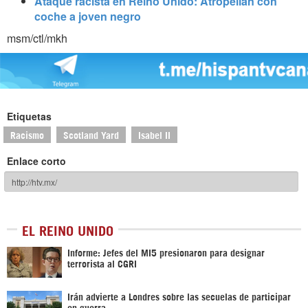
Ataque racista en Reino Unido: Atropellan con
coche a joven negro
msm/ctl/mkh
Etiquetas
Racismo
Scotland Yard
Isabel II
Enlace corto
EL REINO UNIDO
Informe: Jefes del MI5 presionaron para designar
terrorista al CGRI
Irán advierte a Londres sobre las secuelas de participar
en guerra