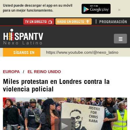
Usted puede descargar el app en su móvil
×
para un mejor funcionamiento.
PROGRAMACIÓN
TV EN DIRECTO
RADIO EN DIRECTO
https://www.youtube.com/@nexo_latino
SÍGANOS EN
http://twitter.com/nexo_latino
https://t.me/hispantvcanal
EUROPA
/
EL REINO UNIDO
https://urmedium.com/c/hispantv
Miles protestan en Londres contra la
WhatsApp y Viber: +98 921 79 29 404
violencia policial
Instagram como: hispan_tv
https://www.facebook.com/Nexolatino.Canal