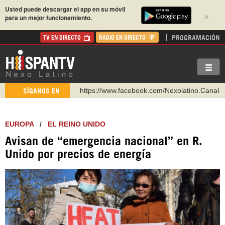
Usted puede descargar el app en su móvil
×
para un mejor funcionamiento.
PROGRAMACIÓN
TV EN DIRECTO
RADIO EN DIRECTO
https://www.facebook.com/Nexolatino.Canal
SÍGANOS EN
https://www.youtube.com/@nexo_latino
http://twitter.com/nexo_latino
EUROPA
/
EL REINO UNIDO
https://t.me/hispantvcanal
Avisan de “emergencia nacional” en R.
https://urmedium.com/c/hispantv
Unido por precios de energía
WhatsApp y Viber: +98 921 79 29 404
Instagram como: hispan_tv