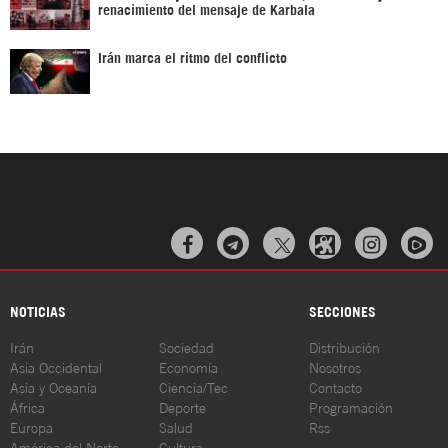
renacimiento del mensaje de Karbala
Irán marca el ritmo del conflicto



NOTICIAS
SECCIONES
Irán
Sociedad
Distribución
Asia Occidental
Economía
Nosotros
Asia y Oceanía
Ciencia/Tec
Contacto
África
Deporte
Programación
Europa
Salud
Rss
América del Norte
Cultura