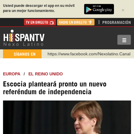
Usted puede descargar el app en su móvil
×
para un mejor funcionamiento.
PROGRAMACIÓN
TV EN DIRECTO
RADIO EN DIRECTO
https://www.facebook.com/Nexolatino.Canal
SÍGANOS EN
https://www.youtube.com/@nexo_latino
http://twitter.com/nexo_latino
EUROPA
/
EL REINO UNIDO
https://t.me/hispantvcanal
Escocia planteará pronto un nuevo
https://urmedium.com/c/hispantv
referéndum de independencia
WhatsApp y Viber: +98 921 79 29 404
Instagram como: hispan_tv