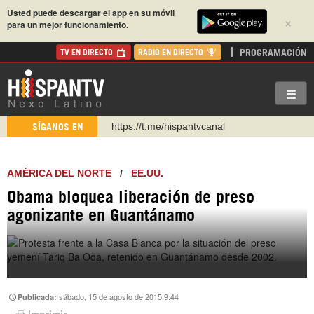
Usted puede descargar el app en su móvil
×
para un mejor funcionamiento.
PROGRAMACIÓN
TV EN DIRECTO
RADIO EN DIRECTO
https://t.me/hispantvcanal
SÍGANOS EN
https://urmedium.com/c/hispantv
WhatsApp y Viber: +98 921 79 29 404
AMÉRICA DEL NORTE
/
EE.UU.
Instagram como: hispan_tv
Obama bloquea liberación de preso
https://www.facebook.com/Nexolatino.Canal
agonizante en Guantánamo
https://www.youtube.com/@nexo_latino
http://twitter.com/nexo_latino
sábado, 15 de agosto de 2015 9:44
Publicada:
Imprimir