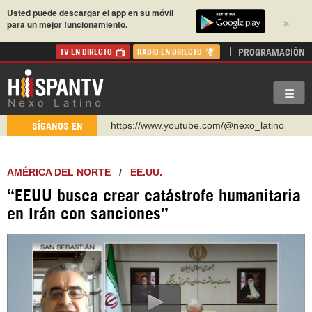
Usted puede descargar el app en su móvil
×
para un mejor funcionamiento.
PROGRAMACIÓN
TV EN DIRECTO
RADIO EN DIRECTO
https://www.youtube.com/@nexo_latino
SÍGANOS EN
http://twitter.com/nexo_latino
https://t.me/hispantvcanal
AMÉRICA DEL NORTE
/
EE.UU.
https://urmedium.com/c/hispantv
“EEUU busca crear catástrofe humanitaria
WhatsApp y Viber: +98 921 79 29 404
en Irán con sanciones”
Instagram como: hispan_tv
https://www.facebook.com/Nexolatino.Canal