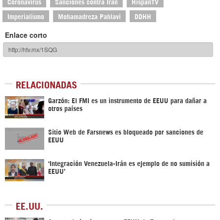
Coronavirus
Sanciones contra Irán
HispanTV
Imperialismo
Mohamadreza Pahlavi
DDHH
Enlace corto
RELACIONADAS
Garzón: El FMI es un instrumento de EEUU para dañar a
otros países
Sitio Web de Farsnews es bloqueado por sanciones de
EEUU
‘Integración Venezuela-Irán es ejemplo de no sumisión a
EEUU’
EE.UU.