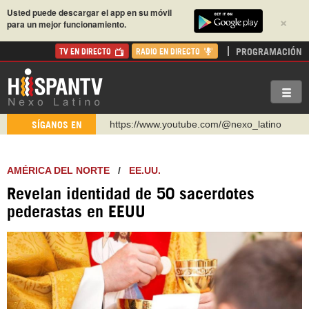
Usted puede descargar el app en su móvil
×
para un mejor funcionamiento.
PROGRAMACIÓN
TV EN DIRECTO
RADIO EN DIRECTO
https://www.youtube.com/@nexo_latino
SÍGANOS EN
http://twitter.com/nexo_latino
https://t.me/hispantvcanal
AMÉRICA DEL NORTE
/
EE.UU.
https://urmedium.com/c/hispantv
Revelan identidad de 50 sacerdotes
WhatsApp y Viber: +98 921 79 29 404
pederastas en EEUU
Instagram como: hispan_tv
https://www.facebook.com/Nexolatino.Canal