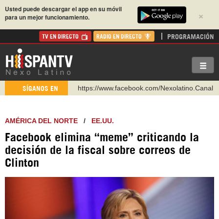
Usted puede descargar el app en su móvil
×
para un mejor funcionamiento.
PROGRAMACIÓN
TV EN DIRECTO
RADIO EN DIRECTO
https://www.facebook.com/Nexolatino.Canal
SÍGANOS EN
https://www.youtube.com/@nexo_latino
http://twitter.com/nexo_latino
AMÉRICA DEL NORTE
/
EE.UU.
https://t.me/hispantvcanal
Facebook elimina “meme” criticando la
https://urmedium.com/c/hispantv
decisión de la fiscal sobre correos de
WhatsApp y Viber: +98 921 79 29 404
Clinton
Instagram como: hispan_tv