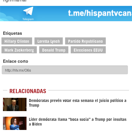
Etiquetas
Hillary Clinton
Loretta Lynch
Partido Republicano
Mark Zuckerberg
Donald Trump
Elecciones EEUU
Enlace corto
RELACIONADAS
Demócratas prevén votar esta semana el juicio político a
Trump
Líder demócrata llama “boca sucia” a Trump por insultas
a Biden