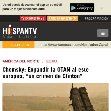
Usted puede descargar el app en su móvil
×
para un mejor funcionamiento.
PROGRAMACIÓN
TV EN DIRECTO
RADIO EN DIRECTO
https://www.facebook.com/Nexolatino.Canal
SÍGANOS EN
https://www.youtube.com/@nexo_latino
http://twitter.com/nexo_latino
AMÉRICA DEL NORTE
/
EE.UU.
https://t.me/hispantvcanal
Chomsky: Expandir la OTAN al este
https://urmedium.com/c/hispantv
europeo, “un crimen de Clinton”
WhatsApp y Viber: +98 921 79 29 404
Instagram como: hispan_tv