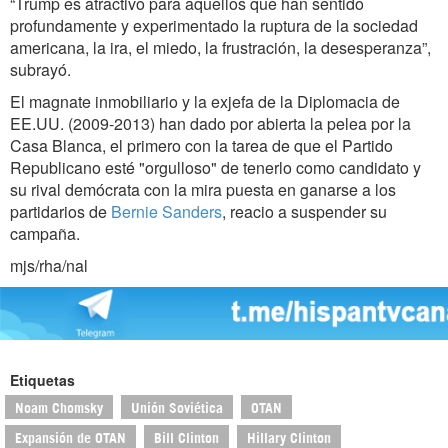
“Trump es atractivo para aquellos que han sentido
profundamente y experimentado la ruptura de la sociedad
americana, la ira, el miedo, la frustración, la desesperanza”,
subrayó.
El magnate inmobiliario y la exjefa de la Diplomacia de
EE.UU. (2009-2013) han dado por abierta la pelea por la
Casa Blanca, el primero con la tarea de que el Partido
Republicano esté "orgulloso" de tenerlo como candidato y
su rival demócrata con la mira puesta en ganarse a los
partidarios de
Bernie Sanders
, reacio a suspender su
campaña.
mjs/rha/nal
Etiquetas
Noam Chomsky
Unión Soviética
OTAN
Expansión de OTAN
Bill Clinton
Hillary Clinton