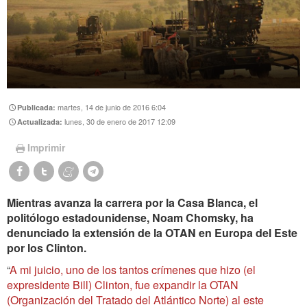
martes, 14 de junio de 2016 6:04
Publicada:
lunes, 30 de enero de 2017 12:09
Actualizada:
Imprimir
Mientras avanza la carrera por la Casa Blanca, el
politólogo estadounidense, Noam Chomsky, ha
denunciado la extensión de la OTAN en Europa del Este
por los Clinton.
“
A mi juicio, uno de los tantos crímenes que hizo (el
expresidente Bill) Clinton, fue expandir la OTAN
(Organización del Tratado del Atlántico Norte) al este