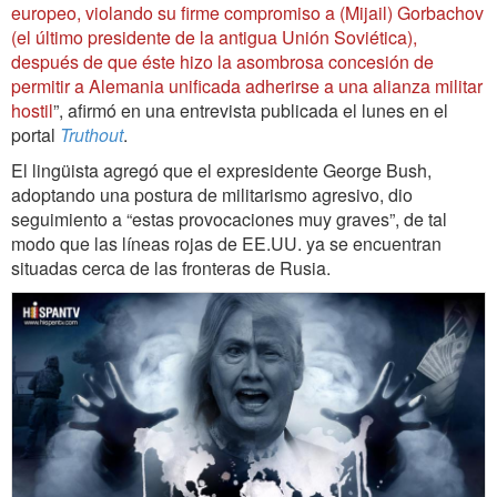
europeo, violando su firme compromiso a (Mijail) Gorbachov
(el último presidente de la antigua Unión Soviética),
después de que éste hizo la asombrosa concesión de
permitir a Alemania unificada adherirse a una alianza militar
hostil
”, afirmó en una entrevista publicada el lunes en el
portal
Truthout
.
El lingüista agregó que el expresidente George Bush,
adoptando una postura de militarismo agresivo, dio
seguimiento a “estas provocaciones muy graves”, de tal
modo que las líneas rojas de EE.UU. ya se encuentran
situadas cerca de las fronteras de Rusia.