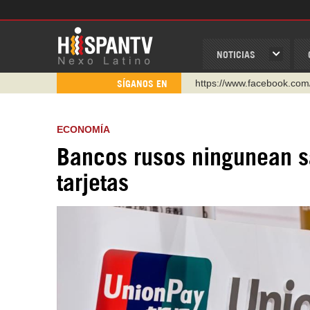
NOTICIAS
https://www.facebook.com
SÍGANOS EN
https://www.youtube.com/
http://twitter.com/nexo_lat
ECONOMÍA
https://t.me/hispantvcanal
Bancos rusos ningunean s
https://urmedium.com/c/h
WhatsApp y Viber: +98 92
tarjetas
Instagram como: hispan_t