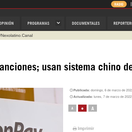
RADIO
OPINIÓN
PROGRAMAS
DOCUMENTALES
REPORTER
/Nexolatino.Canal
@nexo_latino
ino
anciones; usan sistema chino d
ispantv
1 79 29 404
v
domingo, 6 de marzo de 202
Publicada:
lunes, 7 de marzo de 2022
Actualizada:
•
A
A
Imprimir