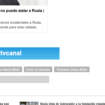
o puede aislar a Rusia |
iones occidentales a Rusia,
rande para estar aislada.
es Rusia-EEUU
Crisis de Ucrania
Tensiones China-EEUU
za con
Rusia tilda de indeseable a la fundación estad