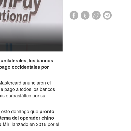
unilaterales, los bancos
 pago occidentales por
Mastercard
anunciaron el
de pago a todos los bancos
ís euroasiático por su
do este domingo que
pronto
istema del operador chino
o Mir
, lanzado en 2015 por el