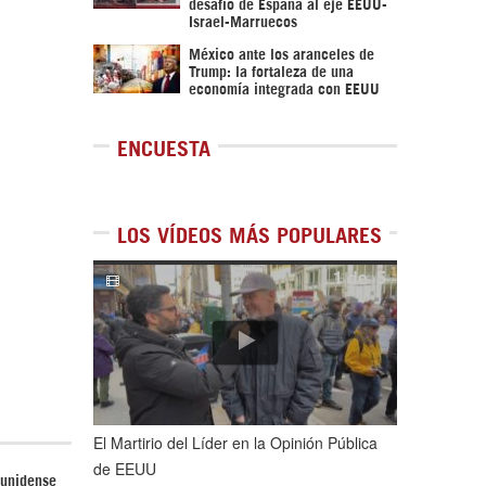
desafío de España al eje EEUU-
Israel-Marruecos
México ante los aranceles de
Trump: la fortaleza de una
economía integrada con EEUU
ENCUESTA
LOS VÍDEOS MÁS POPULARES
1
de
5
El Martirio del Líder en la Opinión Pública
de EEUU
ounidense