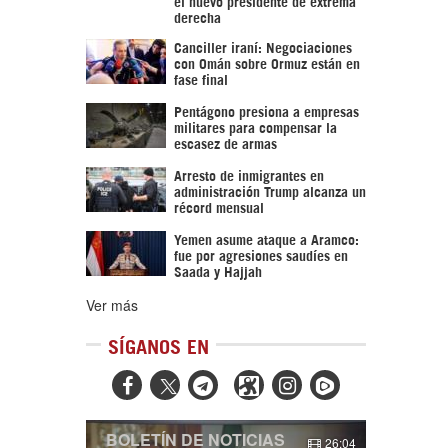
el nuevo presidente de extrema
derecha
Canciller iraní: Negociaciones
con Omán sobre Ormuz están en
fase final
Pentágono presiona a empresas
militares para compensar la
escasez de armas
Arresto de inmigrantes en
administración Trump alcanza un
récord mensual
Yemen asume ataque a Aramco:
fue por agresiones saudíes en
Saada y Hajjah
Ver más
SÍGANOS EN



BOLETÍN DE NOTICIAS
26:04