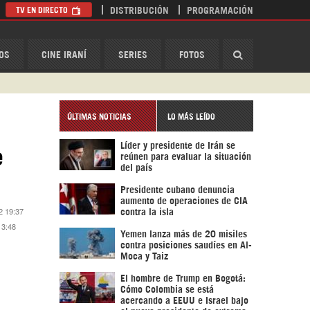
TV EN DIRECTO
DISTRIBUCIÓN
PROGRAMACIÓN
HispanTV
OS
CINE IRANÍ
SERIES
FOTOS
ÚLTIMAS NOTICIAS
LO MÁS LEÍDO
Líder y presidente de Irán se
e
reúnen para evaluar la situación
del país
Presidente cubano denuncia
aumento de operaciones de CIA
2 19:37
contra la isla
 3:48
Yemen lanza más de 20 misiles
contra posiciones saudíes en Al-
Moca y Taiz
El hombre de Trump en Bogotá:
Cómo Colombia se está
acercando a EEUU e Israel bajo