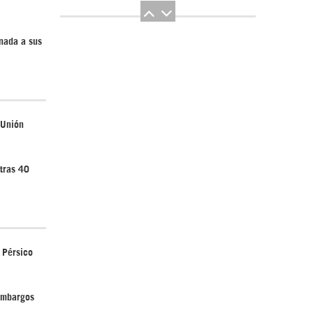
nada a sus
El Hombre eterno | Parte 2
 Unión
tras 40
CGRI de Irán asesta duros golpes a EEUU
o Pérsico
con ataque simultáneo en Asia Occidental |
Detrás de la Razón
 embargos