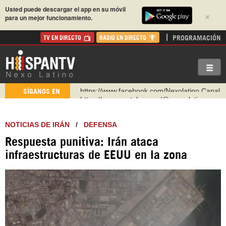
Usted puede descargar el app en su móvil
×
para un mejor funcionamiento.
PROGRAMACIÓN
TV EN DIRECTO
RADIO EN DIRECTO
https://www.youtube.com/@nexo_latino
SÍGANOS EN
http://twitter.com/nexo_latino
https://t.me/hispantvcanal
NOTICIAS DE IRÁN
/
DEFENSA
https://urmedium.com/c/hispantv
Respuesta punitiva: Irán ataca
WhatsApp y Viber: +98 921 79 29 404
infraestructuras de EEUU en la zona
Instagram como: hispan_tv
https://www.facebook.com/Nexolatino.Canal