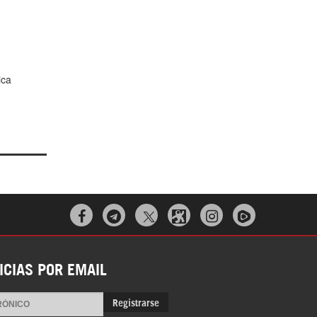
ica



ICIAS POR EMAIL
Registrarse