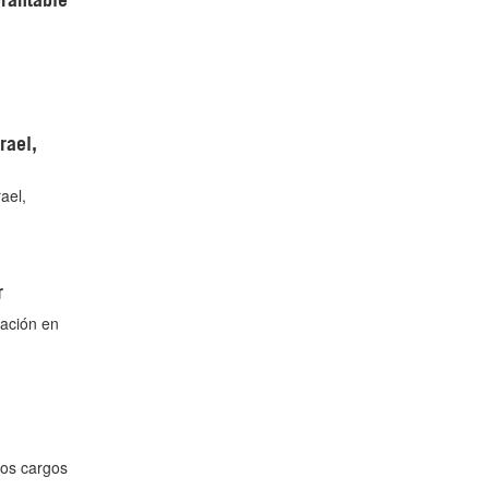
rael,
ael,
r
pación en
tos cargos