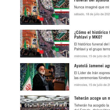
Nunca imaginé que mi 
sábado, 18 de julio de 20
¿Cómo el histórico 
Pahlavi y MKO?
El histórico funeral de
Pahlavi y el grupo terr
miércoles, 15 de julio de 
Ayatolá Jamenei agr
El Líder de Irán expre
las ceremonias fúnebre
miércoles, 15 de julio de 
Teherán acoge un mu
Teherán ha acogido la 