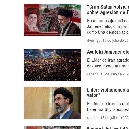
“Gran Satán volvió 
sobre agresión de 
En un mensaje emitido 
Jamenei, elogió la part
como una demostración h
domingo, 19 de julio de 2
Ayatolá Jamenei elo
El Líder de Irán agrade
destacó como una muest
sábado, 18 de julio de 20
Líder: violaciones
valor”
El Líder de Irán ha em
Líder mártir y la expos
sábado, 18 de julio de 20
Funeral del ayatolá