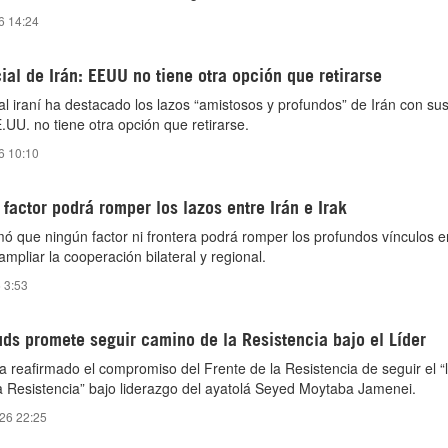
26 14:24
cial de Irán: EEUU no tiene otra opción que retirarse
ial iraní ha destacado los lazos “amistosos y profundos” de Irán con su
UU. no tiene otra opción que retirarse.
26 10:10
factor podrá romper los lazos entre Irán e Irak
rmó que ningún factor ni frontera podrá romper los profundos vínculos e
mpliar la cooperación bilateral y regional.
6 3:53
uds promete seguir camino de la Resistencia bajo el Líder
 reafirmado el compromiso del Frente de la Resistencia de seguir el “
 Resistencia” bajo liderazgo del ayatolá Seyed Moytaba Jamenei.
026 22:25