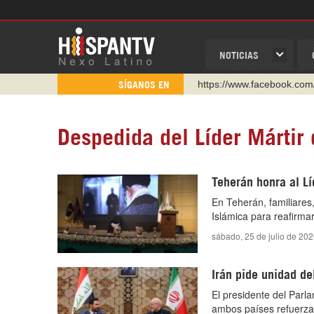
NOTICIAS
https://www.facebook.com
SÍGANOS EN
https://www.youtube.com/
http://twitter.com/nexo_lat
Despedida del Líder Mártir 
https://t.me/hispantvcanal
https://urmedium.com/c/h
Teherán honra al Lí
WhatsApp y Viber: +98 92
En Teherán, familiares
Instagram como: hispan_t
Islámica para reafirmar
sábado, 25 de julio de 20
Irán pide unidad d
El presidente del Parla
ambos países refuerza l