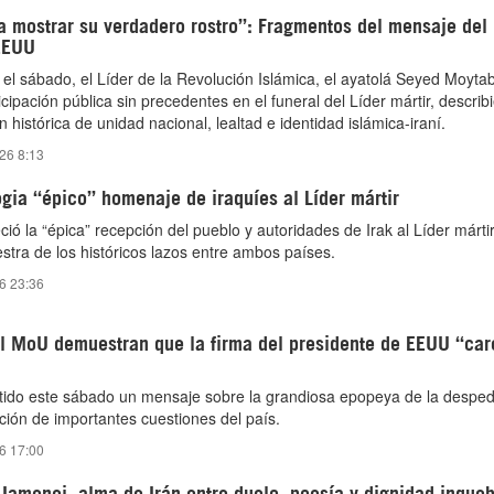
a mostrar su verdadero rostro”: Fragmentos del mensaje del 
EEUU
el sábado, el Líder de la Revolución Islámica, el ayatolá Seyed Moyta
icipación pública sin precedentes en el funeral del Líder mártir, describ
istórica de unidad nacional, lealtad e identidad islámica-iraní.
026 8:13
gia “épico” homenaje de iraquíes al Líder mártir
ció la “épica” recepción del pueblo y autoridades de Irak al Líder mártir
ra de los históricos lazos entre ambos países.
26 23:36
 al MoU demuestran que la firma del presidente de EEUU “ca
itido este sábado un mensaje sobre la grandiosa epopeya de la desped
ición de importantes cuestiones del país.
26 17:00
 Jamenei, alma de Irán entre duelo, poesía y dignidad inque