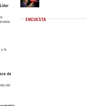
Líder
ba
ENCUESTA
iéndola
 y la
rece de
ida del
brantable