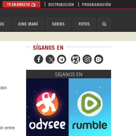
TV EN DIRECTO
DISTRIBUCIÓN
PROGRAMACIÓN
HispanTV
OS
CINE IRANÍ
SERIES
FOTOS
SÍGANOS EN



SÍGANOS EN
ción
ón entre