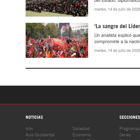
del Estado, diplomátic
martes, 14 de julio de 202
‘La sangre del Líde
Un analista explicó que
compromete a la nación
martes, 14 de julio de 202
NOTICIAS
SECCIONE
Irán
Sociedad
Programas
Asia Occidental
Economía
Series