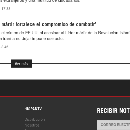
os extranjeros y una multitud de ciudadanos.
6 17:33
r mártir fortalece el compromiso de combatir’
 el crimen de EE.UU. al asesinar al Líder mártir de la Revolución Islám
 iraní a no dejar impune ese acto.
6 3:46
Ver más
S
HISPANTV
RECIBIR NOT
Distribución
Nosotros