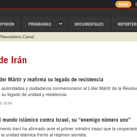
RADIO
OPINIÓN
PROGRAMAS
DOCUMENTALES
REPORTER
/Nexolatino.Canal
@nexo_latino
ino
de Irán
ispantv
der Mártir y reafirma su legado de resistencia
1 79 29 404
, autoridades y ciudadanos conmemoraron al Líder Mártir de la Revolu
v
 su legado de unidad y resistencia.
26 18:04
el mundo islámico contra Israel, su “enemigo número uno”
mento iraní ha afirmado ante el primer ministro iraquí que la cooperaci
a unidad islámica frente al régimen sionista.