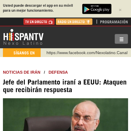
Usted puede descargar el app en su móvil
×
para un mejor funcionamiento.
PROGRAMACIÓN
TV EN DIRECTO
RADIO EN DIRECTO
https://www.facebook.com/Nexolatino.Canal
SÍGANOS EN
https://www.youtube.com/@nexo_latino
http://twitter.com/nexo_latino
NOTICIAS DE IRÁN
/
DEFENSA
https://t.me/hispantvcanal
Jefe del Parlamento iraní a EEUU: Ataquen
https://urmedium.com/c/hispantv
que recibirán respuesta
WhatsApp y Viber: +98 921 79 29 404
Instagram como: hispan_tv