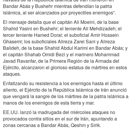
Bandar Abás y Bushehr mientras defendían la patria
islámica, al ser alcanzados por proyectiles enemigos”.
El mensaje detalla que el capitán Ali Moeini, de la base
Shahid Yasini en Bushehr; el teniente Ali Mehdizadeh; el
tercer teniente Hamed Dorai; el suboficial Amir Hossein
Ghasemi; los suboficiales Alireza Zarei Sani y Alireza
Balideh, de la base Shahid Abdul Karimi en Bandar Abás; y
el capitán Shahab Omidi Bezi y el marinero Mohammad
Javad Ravanfar, de la Primera Región de la Armada del
Ejército, alcanzaron el glorioso estatus de mártires en estos
ataques.
Enfatizando su resistencia a los enemigos hasta el último
aliento, el Ejército de la República Islámica de Irán anunció
que vengará la sangre de los mártires de la patria islámica a
manos de los enemigos de esta tierra y mar.
EE.UU. lanzó la madrugada del miércoles ataques no
provocados contra sitios en el sur de Irán, apuntando a
zonas cercanas a Bandar Abás, Qeshm y Sirik.