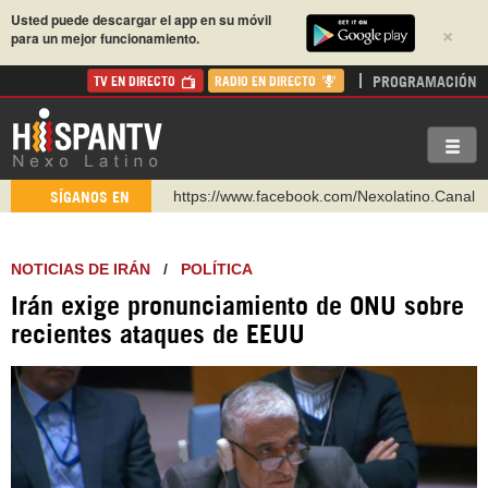
Usted puede descargar el app en su móvil
×
para un mejor funcionamiento.
PROGRAMACIÓN
TV EN DIRECTO
RADIO EN DIRECTO
https://www.facebook.com/Nexolatino.Canal
SÍGANOS EN
https://www.youtube.com/@nexo_latino
http://twitter.com/nexo_latino
NOTICIAS DE IRÁN
/
POLÍTICA
https://t.me/hispantvcanal
Irán exige pronunciamiento de ONU sobre
https://urmedium.com/c/hispantv
recientes ataques de EEUU
WhatsApp y Viber: +98 921 79 29 404
Instagram como: hispan_tv