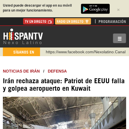
Usted puede descargar el app en su móvil
×
para un mejor funcionamiento.
PROGRAMACIÓN
TV EN DIRECTO
RADIO EN DIRECTO
https://www.youtube.com/@nexo_latino
SÍGANOS EN
http://twitter.com/nexo_latino
https://t.me/hispantvcanal
NOTICIAS DE IRÁN
/
DEFENSA
https://urmedium.com/c/hispantv
Irán rechaza ataque: Patriot de EEUU falla
WhatsApp y Viber: +98 921 79 29 404
y golpea aeropuerto en Kuwait
Instagram como: hispan_tv
https://www.facebook.com/Nexolatino.Canal