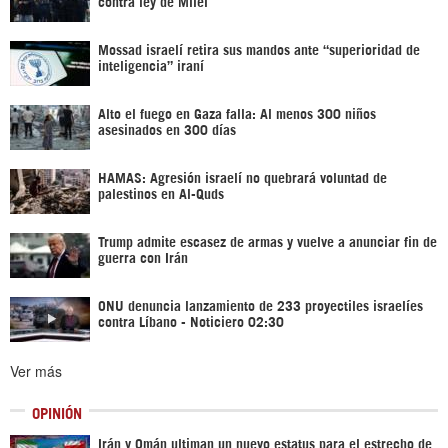
contra ley de Milei
Mossad israelí retira sus mandos ante “superioridad de
inteligencia” iraní
Alto el fuego en Gaza falla: Al menos 300 niños
asesinados en 300 días
HAMAS: Agresión israelí no quebrará voluntad de
palestinos en Al-Quds
Trump admite escasez de armas y vuelve a anunciar fin de
guerra con Irán
ONU denuncia lanzamiento de 233 proyectiles israelíes
contra Líbano - Noticiero 02:30
Ver más
OPINIÓN
Irán y Omán ultiman un nuevo estatus para el estrecho de