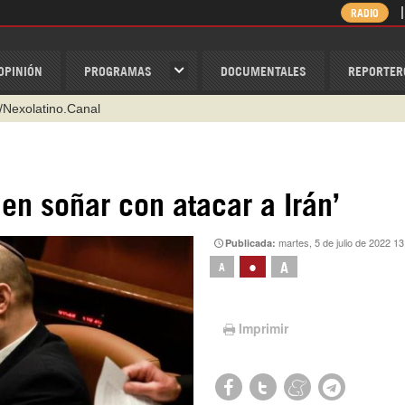
RADIO
OPINIÓN
PROGRAMAS
DOCUMENTALES
REPORTER
/Nexolatino.Canal
@nexo_latino
ino
den soñar con atacar a Irán’
ispantv
martes, 5 de julio de 2022 13
Publicada:
1 79 29 404
•
A
A
v
Imprimir