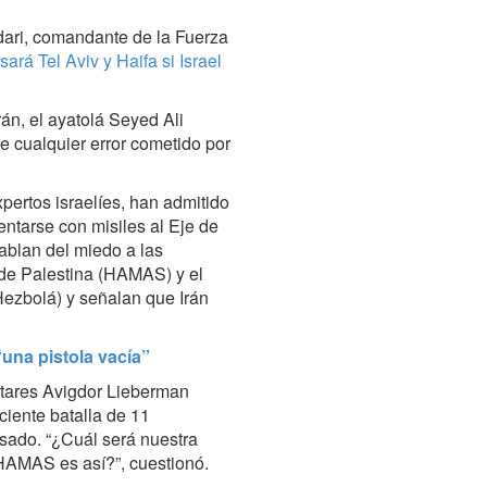
dari, comandante de la Fuerza
ará Tel Aviv y Haifa si Israel
rán, el ayatolá Seyed Ali
e cualquier error cometido por
pertos israelíes, han admitido
entarse con misiles al Eje de
ablan del miedo a las
de Palestina (HAMAS) y el
Hezbolá) y señalan que Irán
“una pistola vacía”
litares Avigdor Lieberman
eciente batalla de 11
sado. “¿Cuál será nuestra
 HAMAS es así?”, cuestionó.