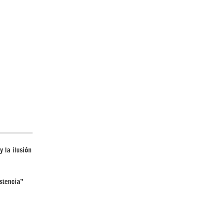
El Hombre eterno | Parte 2
CGRI de Irán asesta duros golpes a EEUU
con ataque simultáneo en Asia Occidental |
y la ilusión
Detrás de la Razón
istencia”