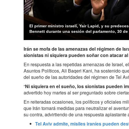
El primer ministro israelí, Yair Lapid, y su predeces
Bennett durante una sesión del parlamento, 30 de 
Irán se mofa de las amenazas del régimen de Isr
sionistas ni siquiera pueden soñar con atacar al
En respuesta a las repetidas amenazas de Israel, el 
Asuntos Políticos, Ali Baqeri Kani, ha sostenido que
del sueño de las autoridades del régimen de Tel Avi
“
Ni siquiera en el sueño, los sionistas pueden im
advertido hoy martes al ser preguntado sobre cierta
En reiteradas ocasiones, los políticos y oficiales mi
que Irán tomará medidas para neutralizar el aventur
su contra, advirtiendo de una respuesta aplastante 
Tel Aviv admite, misiles iraníes pueden dest