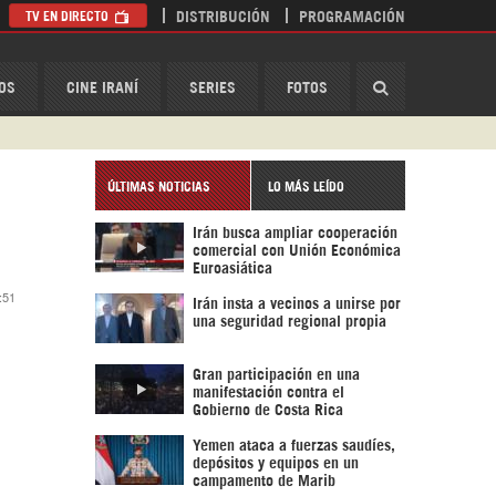
TV EN DIRECTO
DISTRIBUCIÓN
PROGRAMACIÓN
HispanTV
OS
CINE IRANÍ
SERIES
FOTOS
ÚLTIMAS NOTICIAS
LO MÁS LEÍDO
Irán busca ampliar cooperación
comercial con Unión Económica
Euroasiática
:51
Irán insta a vecinos a unirse por
una seguridad regional propia
Gran participación en una
manifestación contra el
Gobierno de Costa Rica
Yemen ataca a fuerzas saudíes,
depósitos y equipos en un
campamento de Marib