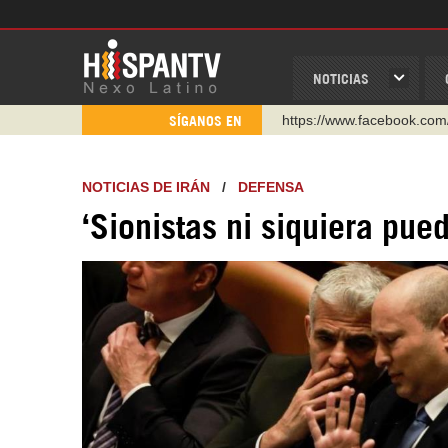
NOTICIAS
https://www.facebook.com
SÍGANOS EN
https://www.youtube.com/
http://twitter.com/nexo_lat
NOTICIAS DE IRÁN
/
DEFENSA
https://t.me/hispantvcanal
‘Sionistas ni siquiera pue
https://urmedium.com/c/h
WhatsApp y Viber: +98 92
Instagram como: hispan_t