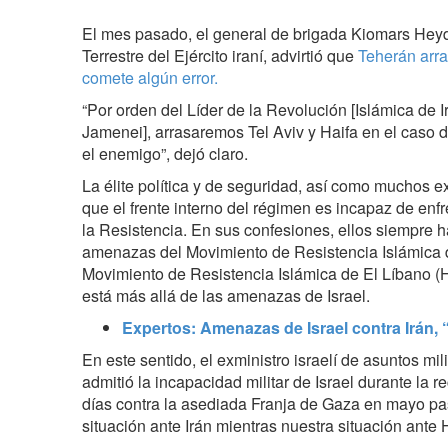
El mes pasado, el general de brigada Kiomars Hey
Terrestre del Ejército iraní, advirtió que
Teherán arras
comete algún error.
“Por orden del Líder de la Revolución [Islámica de I
Jamenei], arrasaremos Tel Aviv y Haifa en el caso d
el enemigo”, dejó claro.
La élite política y de seguridad, así como muchos ex
que el frente interno del régimen es incapaz de enfr
la Resistencia. En sus confesiones, ellos siempre h
amenazas del Movimiento de Resistencia Islámica 
Movimiento de Resistencia Islámica de El Líbano (
está más allá de las amenazas de Israel.
Expertos: Amenazas de Israel contra Irán, 
En este sentido, el exministro israelí de asuntos mi
admitió la incapacidad militar de Israel durante la r
días contra la asediada Franja de Gaza en mayo pa
situación ante Irán mientras nuestra situación ante