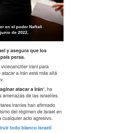
or en el poder Naftali
junio de 2022.
ael y asegura que los
 país persa.
vicecanciller iraní para
 atacar a Irán está más allá
v.
aginar atacar a Irán
”, ha
s amenazas de las israelíes.
litares iraníes han afirmado
ismo del régimen de Israel en
a cualquier acto agresivo.
ruir todo blanco israelí