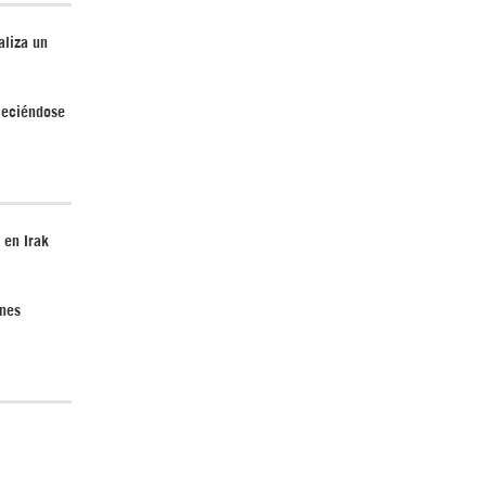
aliza un
¿Cómo será el Golfo Pérsico sin EEUU?
aleciéndose
 en Irak
Irán pide “tolerancia cero” ante ataques
contra instalaciones nucleares | Detrás de
ones
la Razón