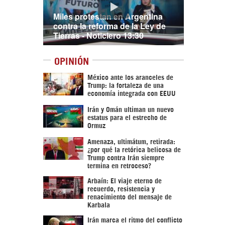
Miles protestan en Argentina
contra la reforma de la Ley de
Tierras - Noticiero 13:30
OPINIÓN
México ante los aranceles de
Trump: la fortaleza de una
economía integrada con EEUU
Irán y Omán ultiman un nuevo
estatus para el estrecho de
Ormuz
Amenaza, ultimátum, retirada:
¿por qué la retórica belicosa de
Trump contra Irán siempre
termina en retroceso?
Arbaín: El viaje eterno de
recuerdo, resistencia y
renacimiento del mensaje de
Karbala
Irán marca el ritmo del conflicto