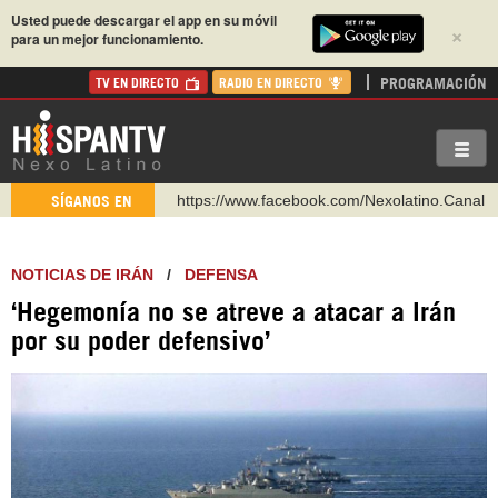
Usted puede descargar el app en su móvil
×
para un mejor funcionamiento.
PROGRAMACIÓN
TV EN DIRECTO
RADIO EN DIRECTO
https://www.facebook.com/Nexolatino.Canal
SÍGANOS EN
https://www.youtube.com/@nexo_latino
http://twitter.com/nexo_latino
NOTICIAS DE IRÁN
/
DEFENSA
https://t.me/hispantvcanal
‘Hegemonía no se atreve a atacar a Irán
https://urmedium.com/c/hispantv
por su poder defensivo’
WhatsApp y Viber: +98 921 79 29 404
Instagram como: hispan_tv