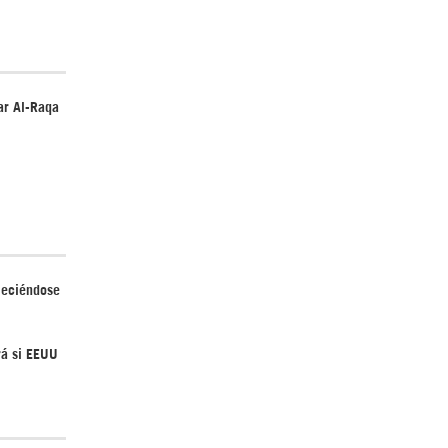
ar Al-Raqa
aleciéndose
rá si EEUU