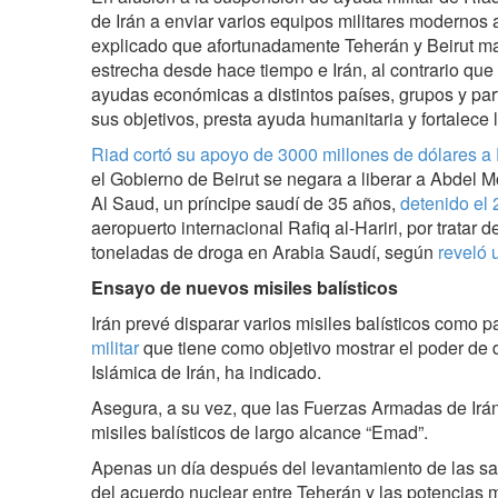
de Irán a enviar varios equipos militares modernos 
explicado que afortunadamente Teherán y Beirut m
estrecha desde hace tiempo e Irán, al contrario que
ayudas económicas a distintos países, grupos y part
sus objetivos, presta ayuda humanitaria y fortalece l
Riad cortó su apoyo de 3000 millones de dólares a
el Gobierno de Beirut se negara a liberar a Abdel 
Al Saud, un príncipe saudí de 35 años,
detenido el 
aeropuerto internacional Rafiq al-Hariri, por tratar d
toneladas de droga en Arabia Saudí, según
reveló 
Ensayo de nuevos misiles balísticos
Irán prevé disparar varios misiles balísticos como p
militar
que tiene como objetivo mostrar el poder de 
Islámica de Irán, ha indicado.
Asegura, a su vez, que las Fuerzas Armadas de Ir
misiles balísticos de largo alcance “Emad”.
Apenas un día después del levantamiento de las sa
del acuerdo nuclear entre Teherán y las potencia