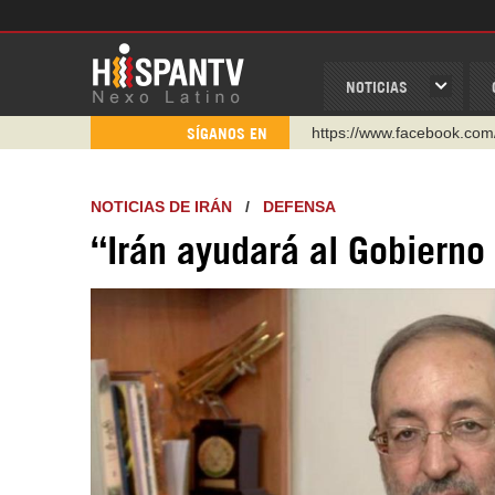
NOTICIAS
https://www.facebook.com
SÍGANOS EN
https://www.youtube.com/
http://twitter.com/nexo_lat
NOTICIAS DE IRÁN
/
DEFENSA
https://t.me/hispantvcanal
“Irán ayudará al Gobierno 
https://urmedium.com/c/h
WhatsApp y Viber: +98 92
Instagram como: hispan_t