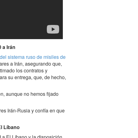
 a Irán
del sistema ruso de misiles de
ares a Irán, asegurando que,
timado los contratos y
ara su entrega, que, de hecho,
en, aunque no hemos fijado
ares Irán-Rusia y confía en que
El Líbano
 a El Líbano y la disposición