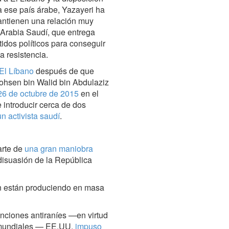
a ese país árabe, Yazayeri ha
antienen una relación muy
 Arabia Saudí, que entrega
idos políticos para conseguir
a resistencia.
 El Líbano
después de que
Mohsen bin Walid bin Abdulaziz
26 de octubre de 2015
en el
e introducir cerca de dos
un activista saudí
.
arte de
una gran maniobra
disuasión de la República
án están produciendo en masa
nciones antiraníes —en virtud
s mundiales — EE.UU.
impuso