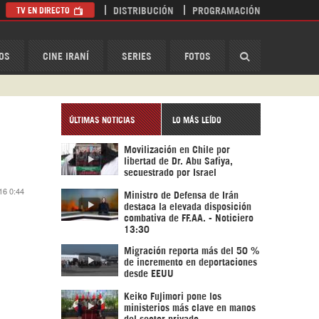
TV EN DIRECTO
DISTRIBUCIÓN
PROGRAMACIÓN
HispanTV
OS
CINE IRANÍ
SERIES
FOTOS
ÚLTIMAS NOTICIAS
LO MÁS LEÍDO
Movilización en Chile por
libertad de Dr. Abu Safiya,
secuestrado por Israel
16 0:44
Ministro de Defensa de Irán
destaca la elevada disposición
combativa de FF.AA. - Noticiero
13:30
Migración reporta más del 50 %
de incremento en deportaciones
desde EEUU
Keiko Fujimori pone los
ministerios más clave en manos
del sector privado