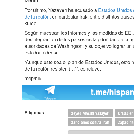
Medio
Por último, Yazayeri ha acusado a
Estados Unidos d
de la región,
en particular Irak, entre distintos países
kurdo.
Según muestran los informes y las medidas de EE.U
desintegración de los países es la prioridad de la a
autoridades de Washington; y su objetivo lograr un
estadounidense.
“Aunque este sea el plan de Estados Unidos, esto no
de la región resisten (…)”, concluye.
mep/nii/
Etiquetas
Seyed Masud Yazayeri
Crisis en
Sanciones contra Irán
Capacidad