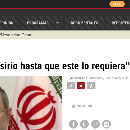
RADIO
OPINIÓN
PROGRAMAS
DOCUMENTALES
REPORTER
/Nexolatino.Canal
@nexo_latino
ino
sirio hasta que este lo requiera”
ispantv
miércoles, 9 de marzo de 20
Publicada:
1 79 29 404
•
A
A
v
Imprimir