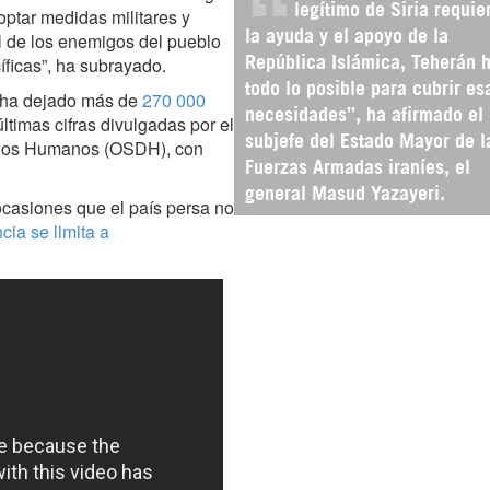
legítimo de Siria requie
doptar medidas militares y
il de los enemigos del pueblo
la ayuda y el apoyo de la
íficas”, ha subrayado.
República Islámica, Teherán 
todo lo posible para cubrir es
a ha dejado más de
270 000
necesidades”, ha afirmado el
últimas cifras divulgadas por el
subjefe del Estado Mayor de l
echos Humanos (OSDH), con
Fuerzas Armadas iraníes, el
general Masud Yazayeri.
ocasiones que el país persa no
cia se limita a