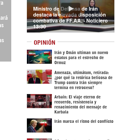
ra
Ministro de Defensa de Irán
destaca la elevada disposición
hará
combativa de FF.AA. - Noticiero
13:30
as
as
OPINIÓN
Irán y Omán ultiman un nuevo
estatus para el estrecho de
Ormuz
Amenaza, ultimátum, retirada:
¿por qué la retórica belicosa de
Trump contra Irán siempre
termina en retroceso?
Arbaín: El viaje eterno de
recuerdo, resistencia y
renacimiento del mensaje de
Karbala
Irán marca el ritmo del conflicto