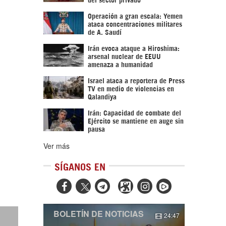
Operación a gran escala: Yemen
ataca concentraciones militares
de A. Saudí
Irán evoca ataque a Hiroshima:
arsenal nuclear de EEUU
amenaza a humanidad
Israel ataca a reportera de Press
TV en medio de violencias en
Qalandiya
Irán: Capacidad de combate del
Ejército se mantiene en auge sin
pausa
Ver más
SÍGANOS EN



BOLETÍN DE NOTICIAS
24:47