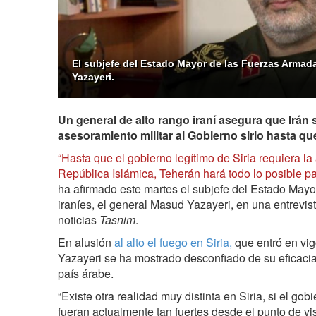
El subjefe del Estado Mayor de las Fuerzas Armada
Yazayeri.
Un general de alto rango iraní asegura que Irán
asesoramiento militar al Gobierno sirio hasta que
“Hasta que el gobierno legítimo de Siria requiera la
República Islámica, Teherán hará todo lo posible p
ha afirmado este martes el subjefe del Estado May
iraníes, el general Masud Yazayeri, en una entrevist
noticias
Tasnim
.
En alusión
al alto el fuego en Siria,
que entró en vig
Yazayeri se ha mostrado desconfiado de su eficacia
país árabe.
“Existe otra realidad muy distinta en Siria, si el gob
fueran actualmente tan fuertes desde el punto de vi