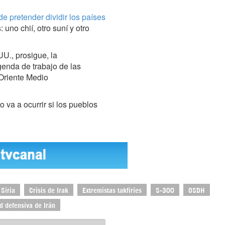
e pretender dividir los países
: uno chií, otro suní y otro
U., prosigue, la
genda de trabajo de las
 Oriente Medio
 va a ocurrir si los pueblos
 Siria
Crisis de Irak
Extremistas takfiríes
S-300
OSDH
 defensiva de Irán